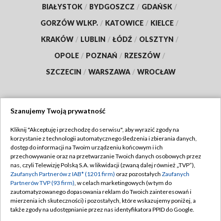
BIAŁYSTOK
/
BYDGOSZCZ
/
GDAŃSK
/
GORZÓW WLKP.
/
KATOWICE
/
KIELCE
/
KRAKÓW
/
LUBLIN
/
ŁÓDŹ
/
OLSZTYN
/
OPOLE
/
POZNAŃ
/
RZESZÓW
/
SZCZECIN
/
WARSZAWA
/
WROCŁAW
Szanujemy Twoją prywatność
Dołącz do nas:
Kliknij "Akceptuję i przechodzę do serwisu", aby wyrazić zgody na
korzystanie z technologii automatycznego śledzenia i zbierania danych,
TVP
dostęp do informacji na Twoim urządzeniu końcowym i ich
Abonament TVP
przechowywanie oraz na przetwarzanie Twoich danych osobowych przez
Regulamin TVP
nas, czyli Telewizję Polską S.A. w likwidacji (zwaną dalej również „TVP”),
Emisja w TVP
Zaufanych Partnerów z IAB* (1201 firm)
oraz pozostałych
Zaufanych
Polityka prywatności
Partnerów TVP (93 firm)
, w celach marketingowych (w tym do
Centrum informacji TVP
Moje zgody
zautomatyzowanego dopasowania reklam do Twoich zainteresowań i
mierzenia ich skuteczności) i pozostałych, które wskazujemy poniżej, a
Naziemna Telewizja Cyfrowa
Pomoc
także zgody na udostępnianie przez nas identyfikatora PPID do Google.
Sklep TVP