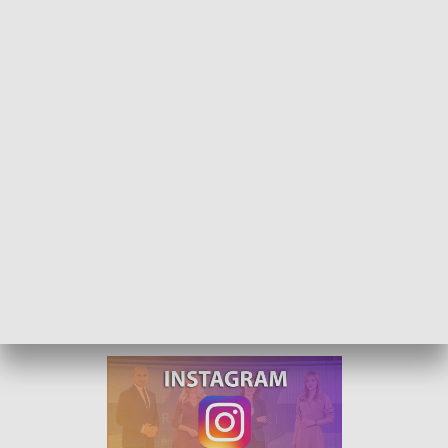
Rozmowa dnia - Edward Kinder
Gościem Małgorzaty Lis-Skupińskiej w programie
„Rozmowa Dnia” był Edward Kinder, dyrektor
Wojewódzkiego Ośrodka Ruchu Drogowego w
Opolu. Rozmawialiśmy o niepokojącym wzroście
liczby wypadków drogowych.