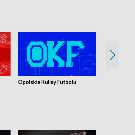
Opolskie Kulisy Futbolu
Złote chwile
sportu