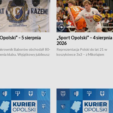
Opolski” – 5 sierpnia
„Sport Opolski” – 4 sierpnia
2026
rownik Baborów obchodził 80-
Reprezentacja Polski do lat 21 w
nienia klubu. Wyjątkowy jubileusz
koszykówce 3x3 – z Mikołajem
 na sportowo. W programie
Kowalczykiem z opolskiego AZS-u 
 turnieju eliminacyjnym
składzie - wygrała dwa z trzech tur
h Mistrzostw w siatkówce
w ramach Ligi Narodów. Rywalizacja
 amatorów w Opolu oraz o
odbyła się w węgierskim Szolnok.
lejarza Opole. Zapraszamy!