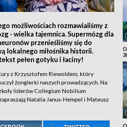
jego możliwościach rozmawialiśmy z
zg - wielka tajemnica. Supermózg dla
 neuronów przenieśliśmy się do
O
ą lokalnego miłośnika historii.
3
ekst pełen gotyku i łaciny!
tury z Krzysztofem Riewoldem, który
 uczył żonglerki naszych prowadzących. Na
szkoły liderów Collegium Nobilium
– zapraszają Natalia Janus-Hempel i Mateusz
O