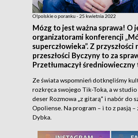
O!polskie o poranku - 25 kwietnia 2022
Mózg to jest ważna sprawa! O 
organizatorami konferencji „Mó
superczłowieka”. Z przyszłości
przeszłości Byczyny to za spraw
Przetłumaczył średniowieczny t
Ze świata wspomnień dotknęliśmy kul
rozkręca swojego Tik-Toka, a w studio
deser Rozmowa „z gitarą” i nabór do 
Opoliense. Na program – i to z pasją 
Dybka.