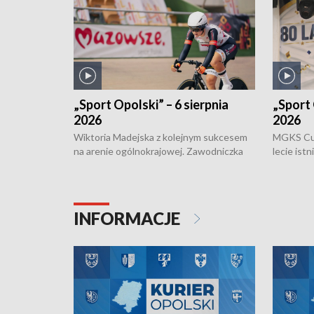
„Sport Opolski” – 6 sierpnia
„Sport 
2026
2026
Wiktoria Madejska z kolejnym sukcesem
MGKS Cuk
na arenie ogólnokrajowej. Zawodniczka
lecie ist
Klubu Kolarskiego Ziemia Brzeska
odbył się
została podwójna Mistrzynią Polski
również o
Juniorów Młodszych w kolarstwie
Otwartyc
torowym.
plażowej
INFORMACJE
meczu Ko