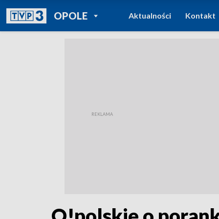
POWRÓT DO
OPOLE
Aktualności
Kontakt
TVP REGIONY
O!polskie o porank