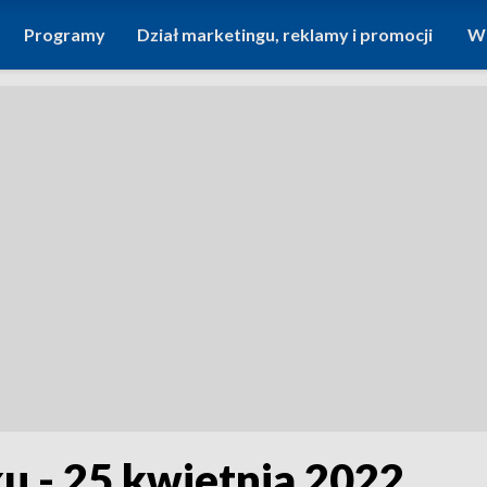
Programy
Dział marketingu, reklamy i promocji
Wi
u - 25 kwietnia 2022