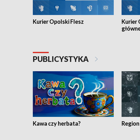
Kurier Opolski Flesz
Kurier 
główn
PUBLICYSTYKA
Kawa czy herbata?
Region