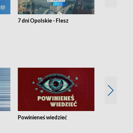
7 dni Opolskie - Flesz
Opolskie o 
Powinieneś wiedzieć
Kierunek Eu