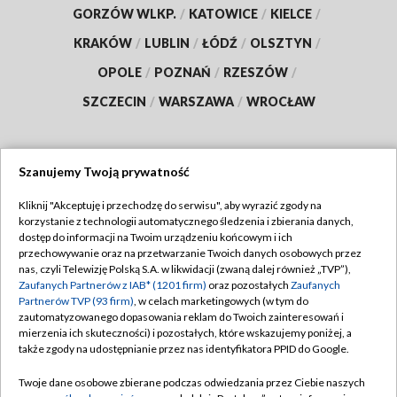
GORZÓW WLKP.
/
KATOWICE
/
KIELCE
/
KRAKÓW
/
LUBLIN
/
ŁÓDŹ
/
OLSZTYN
/
OPOLE
/
POZNAŃ
/
RZESZÓW
/
SZCZECIN
/
WARSZAWA
/
WROCŁAW
Szanujemy Twoją prywatność
Dołącz do nas:
Kliknij "Akceptuję i przechodzę do serwisu", aby wyrazić zgody na
korzystanie z technologii automatycznego śledzenia i zbierania danych,
TVP
dostęp do informacji na Twoim urządzeniu końcowym i ich
Abonament TVP
przechowywanie oraz na przetwarzanie Twoich danych osobowych przez
Regulamin TVP
nas, czyli Telewizję Polską S.A. w likwidacji (zwaną dalej również „TVP”),
Emisja w TVP
Zaufanych Partnerów z IAB* (1201 firm)
oraz pozostałych
Zaufanych
Polityka prywatności
Partnerów TVP (93 firm)
, w celach marketingowych (w tym do
Centrum informacji TVP
Moje zgody
zautomatyzowanego dopasowania reklam do Twoich zainteresowań i
mierzenia ich skuteczności) i pozostałych, które wskazujemy poniżej, a
Naziemna Telewizja Cyfrowa
Pomoc
także zgody na udostępnianie przez nas identyfikatora PPID do Google.
Sklep TVP
Biuro reklamy
Twoje dane osobowe zbierane podczas odwiedzania przez Ciebie naszych
Rada Programowa