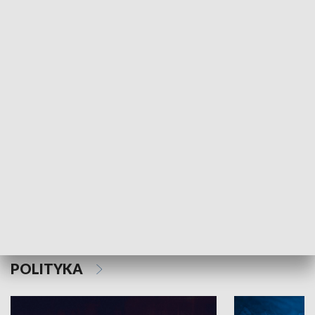
MNIEJSZOŚCI
Schlesien Journal
POLITYKA