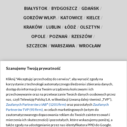
BIAŁYSTOK
/
BYDGOSZCZ
/
GDAŃSK
/
GORZÓW WLKP.
/
KATOWICE
/
KIELCE
/
KRAKÓW
/
LUBLIN
/
ŁÓDŹ
/
OLSZTYN
/
OPOLE
/
POZNAŃ
/
RZESZÓW
/
SZCZECIN
/
WARSZAWA
/
WROCŁAW
Szanujemy Twoją prywatność
Dołącz do nas:
Kliknij "Akceptuję i przechodzę do serwisu", aby wyrazić zgody na
korzystanie z technologii automatycznego śledzenia i zbierania danych,
TVP
dostęp do informacji na Twoim urządzeniu końcowym i ich
Abonament TVP
przechowywanie oraz na przetwarzanie Twoich danych osobowych przez
Regulamin TVP
nas, czyli Telewizję Polską S.A. w likwidacji (zwaną dalej również „TVP”),
Emisja w TVP
Zaufanych Partnerów z IAB* (1201 firm)
oraz pozostałych
Zaufanych
Polityka prywatności
Partnerów TVP (93 firm)
, w celach marketingowych (w tym do
Centrum informacji TVP
Moje zgody
zautomatyzowanego dopasowania reklam do Twoich zainteresowań i
mierzenia ich skuteczności) i pozostałych, które wskazujemy poniżej, a
Naziemna Telewizja Cyfrowa
Pomoc
także zgody na udostępnianie przez nas identyfikatora PPID do Google.