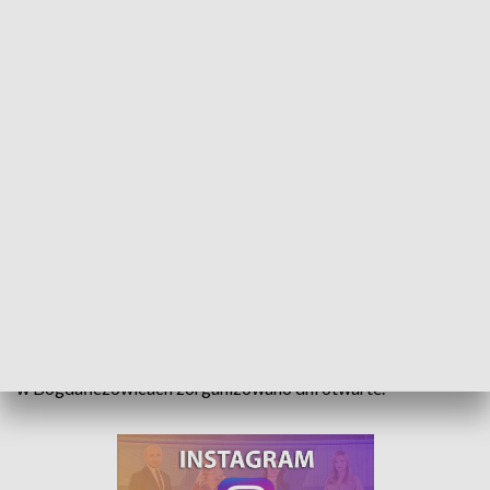
Dni otwarte. W Bogdańczowicach zachęcają do nauki rolnictwa
Ponad 30 ha gospodarstwa rolnego, zagroda ze zwierzętami
i nowoczesna baza dydaktyczna. To zachęta do tego, aby
wejść w szkolne mury i nabyć praktyczne umiejętności
rolnicze. W Zespole Szkół Centrum Kształcenia Rolniczego
w Bogdańczowicach zorganizowano dni otwarte.