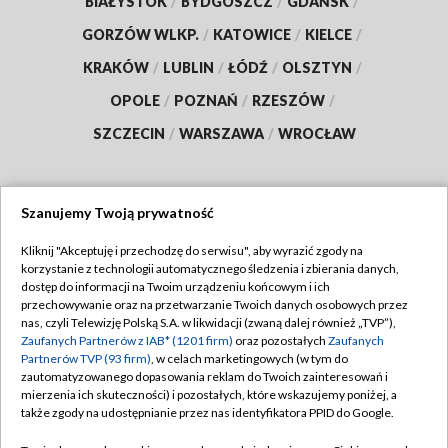
BIAŁYSTOK
/
BYDGOSZCZ
/
GDAŃSK
/
GORZÓW WLKP.
/
KATOWICE
/
KIELCE
/
KRAKÓW
/
LUBLIN
/
ŁÓDŹ
/
OLSZTYN
/
OPOLE
/
POZNAŃ
/
RZESZÓW
/
SZCZECIN
/
WARSZAWA
/
WROCŁAW
Szanujemy Twoją prywatność
Dołącz do nas:
Kliknij "Akceptuję i przechodzę do serwisu", aby wyrazić zgody na
korzystanie z technologii automatycznego śledzenia i zbierania danych,
TVP
dostęp do informacji na Twoim urządzeniu końcowym i ich
Abonament TVP
przechowywanie oraz na przetwarzanie Twoich danych osobowych przez
Regulamin TVP
nas, czyli Telewizję Polską S.A. w likwidacji (zwaną dalej również „TVP”),
Emisja w TVP
Zaufanych Partnerów z IAB* (1201 firm)
oraz pozostałych
Zaufanych
Polityka prywatności
Partnerów TVP (93 firm)
, w celach marketingowych (w tym do
Centrum informacji TVP
Moje zgody
zautomatyzowanego dopasowania reklam do Twoich zainteresowań i
mierzenia ich skuteczności) i pozostałych, które wskazujemy poniżej, a
Naziemna Telewizja Cyfrowa
Pomoc
także zgody na udostępnianie przez nas identyfikatora PPID do Google.
Sklep TVP
Biuro reklamy