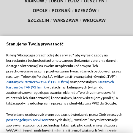
KRAKÓW
/
LUBLIN
/
ŁÓDŹ
/
OLSZTYN
/
OPOLE
/
POZNAŃ
/
RZESZÓW
/
SZCZECIN
/
WARSZAWA
/
WROCŁAW
Szanujemy Twoją prywatność
Dołącz do nas:
Kliknij "Akceptuję i przechodzę do serwisu", aby wyrazić zgody na
korzystanie z technologii automatycznego śledzenia i zbierania danych,
TVP
dostęp do informacji na Twoim urządzeniu końcowym i ich
Abonament TVP
przechowywanie oraz na przetwarzanie Twoich danych osobowych przez
Regulamin TVP
nas, czyli Telewizję Polską S.A. w likwidacji (zwaną dalej również „TVP”),
Emisja w TVP
Zaufanych Partnerów z IAB* (1201 firm)
oraz pozostałych
Zaufanych
Polityka prywatności
Partnerów TVP (93 firm)
, w celach marketingowych (w tym do
Centrum informacji TVP
Moje zgody
zautomatyzowanego dopasowania reklam do Twoich zainteresowań i
mierzenia ich skuteczności) i pozostałych, które wskazujemy poniżej, a
Naziemna Telewizja Cyfrowa
Pomoc
także zgody na udostępnianie przez nas identyfikatora PPID do Google.
Sklep TVP
Biuro reklamy
Twoje dane osobowe zbierane podczas odwiedzania przez Ciebie naszych
Rada Programowa
poszczególnych serwisów
zwanych dalej „Portalem”, w tym informacje
Kontakt
zapisywane za pomocą technologii takich jak: pliki cookie, sygnalizatory
System NOS
WWW lub innych podobnych technologii umożliwiających świadczenie