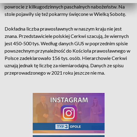
powrocie z kilkugodzinnych paschalnych nabożeństw. Na
stole pojawiły się też pokarmy święcone w Wielką Sobotę.
Dokładna liczba prawosławnych w naszym kraju nie jest
znana. Przedstawiciele polskiej Cerkwi szacują, że wiernych
jest 450-500 tys. Według danych GUS w poprzednim spisie
powszechnym przynależność do Kościoła prawosławnego w
Polsce zadeklarowało 156 tys. osób. Hierarchowie Cerkwi
uznają jednak tę liczbę za niemiarodajną. Danych ze spisu
przeprowadzonego w 2021 roku jeszcze nie ma.