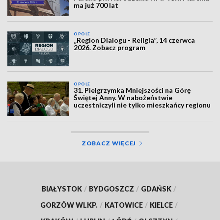
ma już 700 lat
OPOLE
„Region Dialogu - Religia”, 14 czerwca
2026. Zobacz program
OPOLE
31. Pielgrzymka Mniejszości na Górę
Świętej Anny. W nabożeństwie
uczestniczyli nie tylko mieszkańcy regionu
ZOBACZ WIĘCEJ
BIAŁYSTOK
/
BYDGOSZCZ
/
GDAŃSK
/
GORZÓW WLKP.
/
KATOWICE
/
KIELCE
/