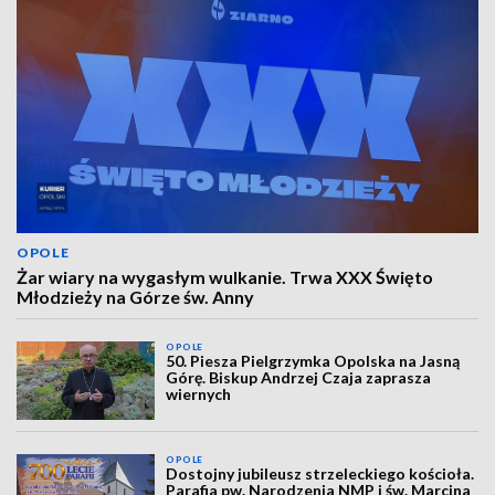
OPOLE
Żar wiary na wygasłym wulkanie. Trwa XXX Święto
Młodzieży na Górze św. Anny
OPOLE
50. Piesza Pielgrzymka Opolska na Jasną
Górę. Biskup Andrzej Czaja zaprasza
wiernych
OPOLE
Dostojny jubileusz strzeleckiego kościoła.
Parafia pw. Narodzenia NMP i św. Marcina