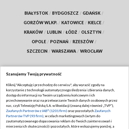
BIAŁYSTOK
/
BYDGOSZCZ
/
GDAŃSK
/
GORZÓW WLKP.
/
KATOWICE
/
KIELCE
/
KRAKÓW
/
LUBLIN
/
ŁÓDŹ
/
OLSZTYN
/
OPOLE
/
POZNAŃ
/
RZESZÓW
/
SZCZECIN
/
WARSZAWA
/
WROCŁAW
Szanujemy Twoją prywatność
Dołącz do nas:
Kliknij "Akceptuję i przechodzę do serwisu", aby wyrazić zgody na
korzystanie z technologii automatycznego śledzenia i zbierania danych,
TVP
dostęp do informacji na Twoim urządzeniu końcowym i ich
Abonament TVP
przechowywanie oraz na przetwarzanie Twoich danych osobowych przez
Regulamin TVP
nas, czyli Telewizję Polską S.A. w likwidacji (zwaną dalej również „TVP”),
Emisja w TVP
Zaufanych Partnerów z IAB* (1201 firm)
oraz pozostałych
Zaufanych
Polityka prywatności
Partnerów TVP (93 firm)
, w celach marketingowych (w tym do
Centrum informacji TVP
Moje zgody
zautomatyzowanego dopasowania reklam do Twoich zainteresowań i
mierzenia ich skuteczności) i pozostałych, które wskazujemy poniżej, a
Naziemna Telewizja Cyfrowa