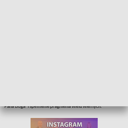
Opole ma pierwszą kaplicę wieczystej adoracji. Powstała przy kościele na
Górce
Biskup opolski Andrzej Czaja poświęcił kaplicę, w której
Przenajświętszy Sakrament czczony będzie przez 24
godziny, 7 dni w tygodniu, 365 dni w roku. To „prezent od
Pana Boga” i spełnienie pragnienia wielu wiernych.