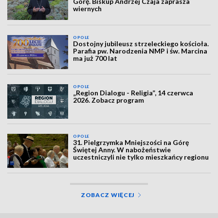
Górę. Biskup Andrzej Czaja zaprasza
wiernych
OPOLE
Dostojny jubileusz strzeleckiego kościoła.
Parafia pw. Narodzenia NMP i św. Marcina
ma już 700 lat
OPOLE
„Region Dialogu - Religia”, 14 czerwca
2026. Zobacz program
OPOLE
31. Pielgrzymka Mniejszości na Górę
Świętej Anny. W nabożeństwie
uczestniczyli nie tylko mieszkańcy regionu
ZOBACZ WIĘCEJ