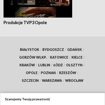
Produkcje TVP3 Opole
BIAŁYSTOK
/
BYDGOSZCZ
/
GDAŃSK
/
GORZÓW WLKP.
/
KATOWICE
/
KIELCE
/
KRAKÓW
/
LUBLIN
/
ŁÓDŹ
/
OLSZTYN
/
OPOLE
/
POZNAŃ
/
RZESZÓW
/
SZCZECIN
/
WARSZAWA
/
WROCŁAW
Szanujemy Twoją prywatność
Dołącz do nas: