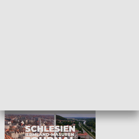
Wejściówka
Zakładka
MNIEJSZOŚCI