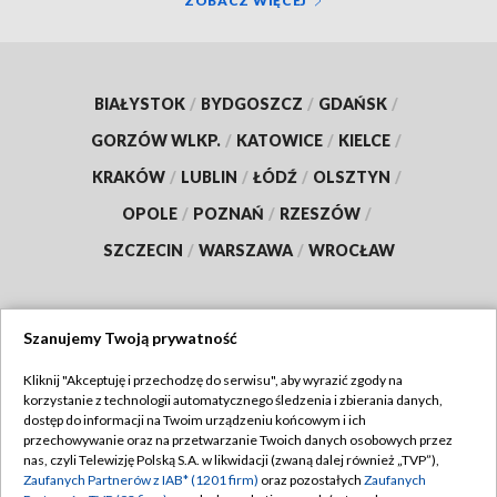
ZOBACZ WIĘCEJ
BIAŁYSTOK
/
BYDGOSZCZ
/
GDAŃSK
/
GORZÓW WLKP.
/
KATOWICE
/
KIELCE
/
KRAKÓW
/
LUBLIN
/
ŁÓDŹ
/
OLSZTYN
/
OPOLE
/
POZNAŃ
/
RZESZÓW
/
SZCZECIN
/
WARSZAWA
/
WROCŁAW
Szanujemy Twoją prywatność
Dołącz do nas:
Kliknij "Akceptuję i przechodzę do serwisu", aby wyrazić zgody na
korzystanie z technologii automatycznego śledzenia i zbierania danych,
TVP
dostęp do informacji na Twoim urządzeniu końcowym i ich
Abonament TVP
przechowywanie oraz na przetwarzanie Twoich danych osobowych przez
Regulamin TVP
nas, czyli Telewizję Polską S.A. w likwidacji (zwaną dalej również „TVP”),
Emisja w TVP
Zaufanych Partnerów z IAB* (1201 firm)
oraz pozostałych
Zaufanych
Polityka prywatności