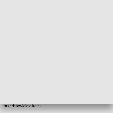
54 km torów za pół miliarda złotych. Czas na rewitalizację linii kolejowej
Racibórz - Racławice Śl.
Odbudowa linii kolejowych nr 177 i 294 Racibórz -
Głubczyce - Racławice Śląskie potrwa 6 lat i kosztować
będzie ponad pół miliarda złotych. O inwestycji
zatwierdzonej właśnie przez rząd mówili dziś na konferencji
prasowej wojewoda opolski Sławomir Kłosowski oraz
przedstawiciele kolei.