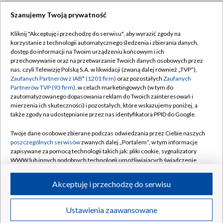
Szanujemy Twoją prywatność
Dołącz do nas:
Kliknij "Akceptuję i przechodzę do serwisu", aby wyrazić zgody na
korzystanie z technologii automatycznego śledzenia i zbierania danych,
dostęp do informacji na Twoim urządzeniu końcowym i ich
TVP
przechowywanie oraz na przetwarzanie Twoich danych osobowych przez
nas, czyli Telewizję Polską S.A. w likwidacji (zwaną dalej również „TVP”),
Abonament TVP
Regulamin TVP
Zaufanych Partnerów z IAB* (1201 firm)
oraz pozostałych
Zaufanych
Emisja w TVP
Partnerów TVP (93 firm)
, w celach marketingowych (w tym do
Polityka prywatności
zautomatyzowanego dopasowania reklam do Twoich zainteresowań i
Centrum informacji TVP
Moje zgody
mierzenia ich skuteczności) i pozostałych, które wskazujemy poniżej, a
także zgody na udostępnianie przez nas identyfikatora PPID do Google.
Naziemna Telewizja Cyfrowa
Pomoc
Twoje dane osobowe zbierane podczas odwiedzania przez Ciebie naszych
Sklep TVP
Biuro reklamy
poszczególnych serwisów
zwanych dalej „Portalem”, w tym informacje
Rada Programowa
zapisywane za pomocą technologii takich jak: pliki cookie, sygnalizatory
Kontakt
WWW lub innych podobnych technologii umożliwiających świadczenie
System NOS
dopasowanych i bezpiecznych usług, personalizację treści oraz reklam,
udostępnianie funkcji mediów społecznościowych oraz analizowanie
Informacje o nadawcy
Akceptuję i przechodzę do serwisu
Kanały
ruchu w Internecie.
Program dla prasy
Twoje dane osobowe zbierane podczas odwiedzania przez Ciebie
©2026 Telewizja Polska S.A. w likwidacji
Ustawienia zaawansowane
Biuro Reklamy
poszczególnych serwisów
na Portalu, takie jak adresy IP, identyfikatory