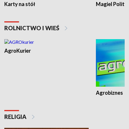
Karty na stół
Magiel Polity
ROLNICTWO I WIEŚ
AgroKurier
Agrobiznes
RELIGIA