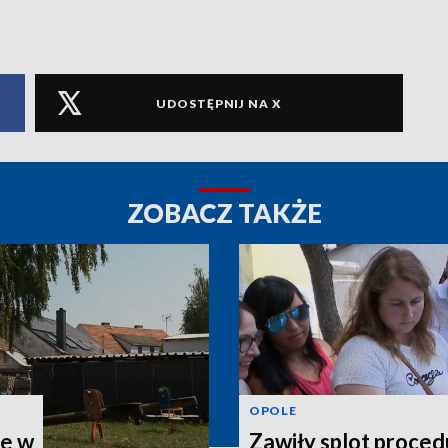
UDOSTĘPNIJ NA X
ZOBACZ TAKŻE
OPOLE
ie w
Zawiły splot proced