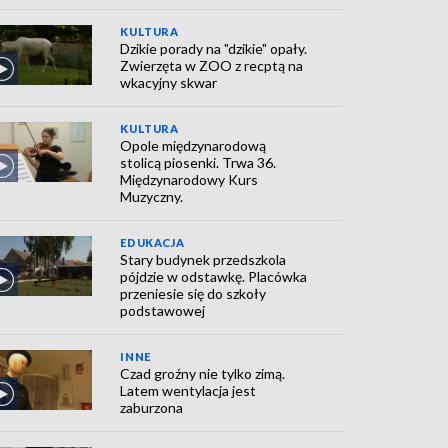
KULTURA
Dzikie porady na "dzikie" opały.
Zwierzęta w ZOO z recptą na
wkacyjny skwar
KULTURA
Opole międzynarodową
stolicą piosenki. Trwa 36.
Międzynarodowy Kurs
Muzyczny.
EDUKACJA
Stary budynek przedszkola
pójdzie w odstawkę. Placówka
przeniesie się do szkoły
podstawowej
INNE
Czad groźny nie tylko zimą.
Latem wentylacja jest
zaburzona