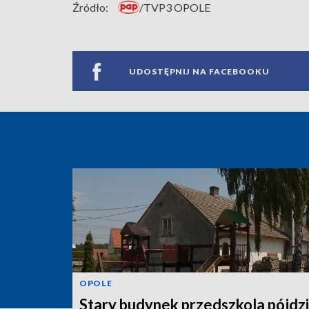
Źródło:
/TVP3 OPOLE
UDOSTĘPNIJ NA FACEBOOKU
OPOLE
Stary budynek przedszkola pójdz