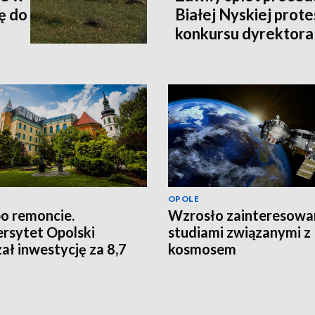
ę do
Białej Nyskiej prote
konkursu dyrektora
OPOLE
po remoncie.
Wzrosło zainteresowa
rsytet Opolski
studiami związanymi z
ał inwestycję za 8,7
kosmosem
ł