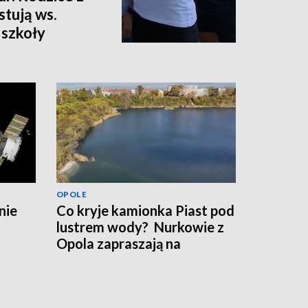
stują ws.
 szkoły
OPOLE
nie
Co kryje kamionka Piast pod
lustrem wody? Nurkowie z
Opola zapraszają na
warsztaty