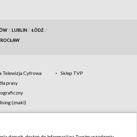
KÓW
/
LUBLIN
/
ŁÓDŹ
/
ROCŁAW
 Telewizja Cyfrowa
Sklep TVP
la prasy
tograficzny
sing (znaki)
klamy
Kontakt
rania danych, dostęp do informacji na Twoim urządzeniu