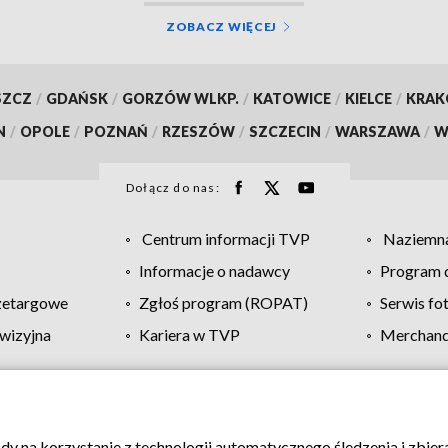
ZOBACZ WIĘCEJ
SZCZ
/
GDAŃSK
/
GORZÓW WLKP.
/
KATOWICE
/
KIELCE
/
KRA
N
/
OPOLE
/
POZNAŃ
/
RZESZÓW
/
SZCZECIN
/
WARSZAWA
/
W
Dołącz do nas:
Centrum informacji TVP
Naziemna
Informacje o nadawcy
Program d
zetargowe
Zgłoś program (ROPAT)
Serwis fo
wizyjna
Kariera w TVP
Merchandi
Polityka prywatności
Moje zgody
Pomoc
Biuro re
ody na korzystanie z technologii automatycznego śledzenia i zbie