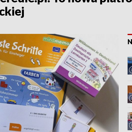
ckiej
N