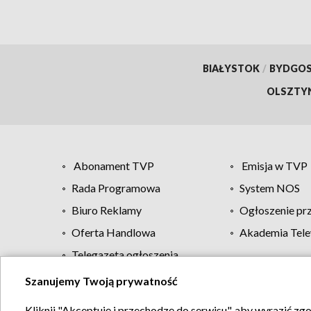
BIAŁYSTOK
/
BYDGO
OLSZTY
Abonament TVP
Emisja w TVP
Rada Programowa
System NOS
Biuro Reklamy
Ogłoszenie pr
Oferta Handlowa
Akademia Tele
Telegazeta ogłoszenia
Szanujemy Twoją prywatność
Regulamin TVP
Kliknij "Akceptuję i przechodzę do serwisu", aby wyrazić zg