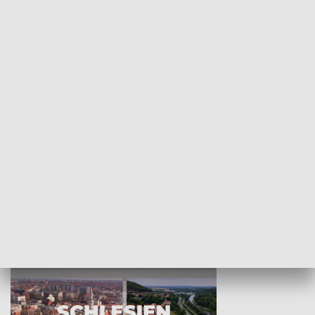
KULTURA I SZTUKA
Wejściówka
Zakładka
MNIEJSZOŚCI