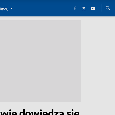
ęcej
owie dowiedzą się