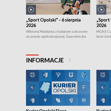
„Sport Opolski” – 6 sierpnia
„Sport 
2026
2026
Wiktoria Madejska z kolejnym sukcesem
MGKS Cuk
na arenie ogólnokrajowej. Zawodniczka
lecie ist
Klubu Kolarskiego Ziemia Brzeska
odbył się
została podwójna Mistrzynią Polski
również o
Juniorów Młodszych w kolarstwie
Otwartyc
torowym.
plażowej
INFORMACJE
meczu Ko