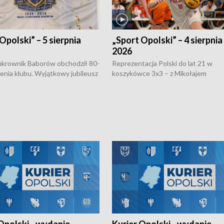
Opolski” – 5 sierpnia
„Sport Opolski” – 4 sierpnia
2026
rownik Baborów obchodził 80-
Reprezentacja Polski do lat 21 w
nienia klubu. Wyjątkowy jubileusz
koszykówce 3x3 – z Mikołajem
 na sportowo. W programie
Kowalczykiem z opolskiego AZS-u 
 turnieju eliminacyjnym
składzie - wygrała dwa z trzech tur
h Mistrzostw w siatkówce
w ramach Ligi Narodów. Rywalizacja
 amatorów w Opolu oraz o
odbyła się w węgierskim Szolnok.
lejarza Opole. Zapraszamy!