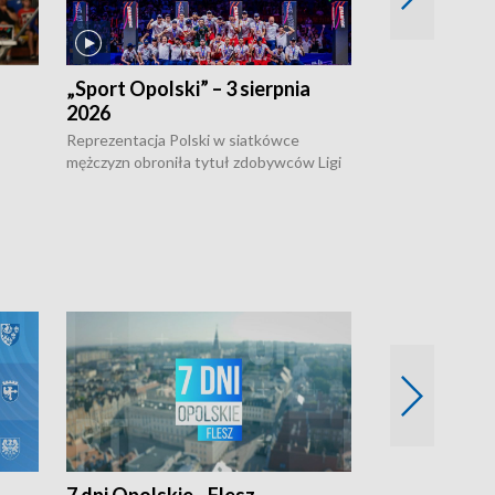
„Sport Opolski” – 3 sierpnia
„Sport Opolsk
2026
Reprezentacja P
mężczyzn w półfi
Reprezentacja Polski w siatkówce
meczu ćwierćfin
mężczyzn obroniła tytuł zdobywców Ligi
Biało-Czerwoni p
w
Narodów. W finale pokonali Amerykanów
Ningbo Ukraińcó
niejów
po tie-breaku. W meczu nie zabrakło
opolskich wątków.