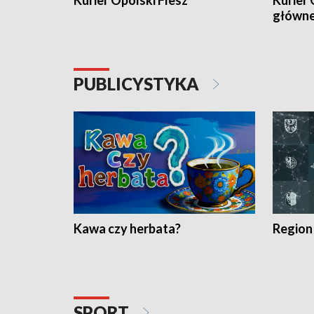
Kurier Opolski Flesz
Kurier 
główn
PUBLICYSTYKA
Kawa czy herbata?
Region
SPORT