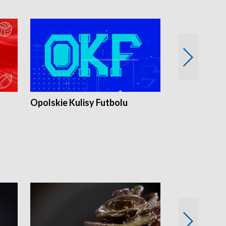
Opolskie Kulisy Futbolu
Złote chwile
sportu