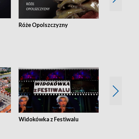
Róże Opolszczyzny
Czas report
Widokówka z Festiwalu
Strefa Kultu