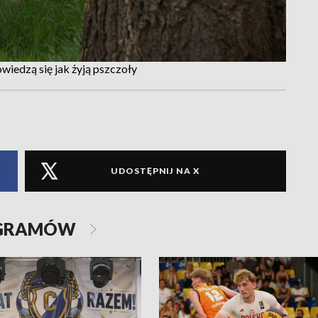
wiedzą się jak żyją pszczoły
UDOSTĘPNIJ NA X
OGRAMÓW