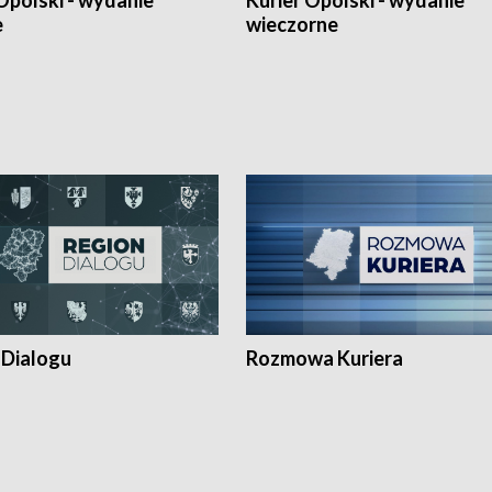
Opolski - wydanie
Kurier Opolski - wydanie
e
wieczorne
 Dialogu
Rozmowa Kuriera