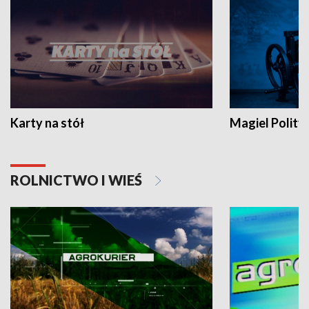
Karty na stół
Magiel Polity
ROLNICTWO I WIEŚ