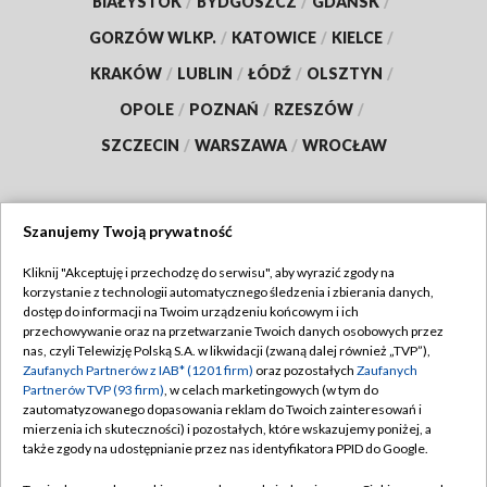
BIAŁYSTOK
/
BYDGOSZCZ
/
GDAŃSK
/
GORZÓW WLKP.
/
KATOWICE
/
KIELCE
/
KRAKÓW
/
LUBLIN
/
ŁÓDŹ
/
OLSZTYN
/
OPOLE
/
POZNAŃ
/
RZESZÓW
/
SZCZECIN
/
WARSZAWA
/
WROCŁAW
Szanujemy Twoją prywatność
Dołącz do nas:
Kliknij "Akceptuję i przechodzę do serwisu", aby wyrazić zgody na
korzystanie z technologii automatycznego śledzenia i zbierania danych,
TVP
dostęp do informacji na Twoim urządzeniu końcowym i ich
Abonament TVP
przechowywanie oraz na przetwarzanie Twoich danych osobowych przez
Regulamin TVP
nas, czyli Telewizję Polską S.A. w likwidacji (zwaną dalej również „TVP”),
Emisja w TVP
Zaufanych Partnerów z IAB* (1201 firm)
oraz pozostałych
Zaufanych
Polityka prywatności
Partnerów TVP (93 firm)
, w celach marketingowych (w tym do
Centrum informacji TVP
Moje zgody
zautomatyzowanego dopasowania reklam do Twoich zainteresowań i
mierzenia ich skuteczności) i pozostałych, które wskazujemy poniżej, a
Naziemna Telewizja Cyfrowa
Pomoc
także zgody na udostępnianie przez nas identyfikatora PPID do Google.
Sklep TVP
Biuro reklamy