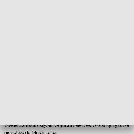
Nowy szyld Mniejszości Niemieckiej? Powstało stowarzyszenie włodarzy
gmin
Włodarze Krapkowic, Gogolina, Walec i Zdzieszowic -
wszyscy z Mniejszości Niemieckiej - założyli
stowarzyszenie. Oficjalnie chodzi o "rozwój społeczeństwa
obywatelskiego", ale cel może być także polityczny: wspólny
start w wyborach samorządowych i przejęcie pełni władzy w
powiecie krapkowickim. Do stowarzyszenia nie zaproszono
bowiem ani starosty, ani wójta Strzeleczek. A obu łączy to, że
nie należą do Mniejszości.