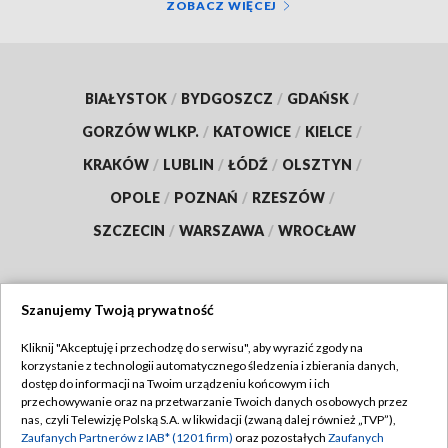
ZOBACZ WIĘCEJ
BIAŁYSTOK
/
BYDGOSZCZ
/
GDAŃSK
/
GORZÓW WLKP.
/
KATOWICE
/
KIELCE
/
KRAKÓW
/
LUBLIN
/
ŁÓDŹ
/
OLSZTYN
/
OPOLE
/
POZNAŃ
/
RZESZÓW
/
SZCZECIN
/
WARSZAWA
/
WROCŁAW
Szanujemy Twoją prywatność
Dołącz do nas:
Kliknij "Akceptuję i przechodzę do serwisu", aby wyrazić zgody na
korzystanie z technologii automatycznego śledzenia i zbierania danych,
TVP
dostęp do informacji na Twoim urządzeniu końcowym i ich
Abonament TVP
przechowywanie oraz na przetwarzanie Twoich danych osobowych przez
Regulamin TVP
nas, czyli Telewizję Polską S.A. w likwidacji (zwaną dalej również „TVP”),
Emisja w TVP
Zaufanych Partnerów z IAB* (1201 firm)
oraz pozostałych
Zaufanych
Polityka prywatności