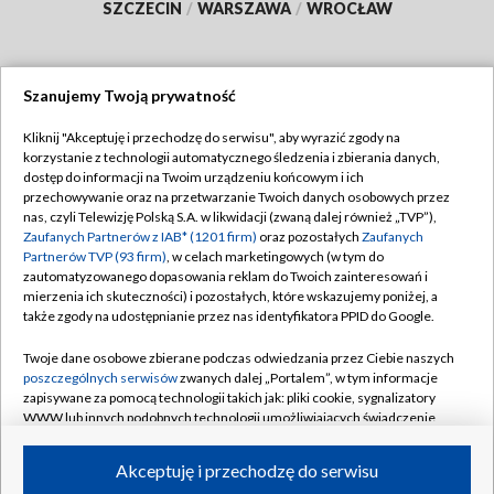
SZCZECIN
/
WARSZAWA
/
WROCŁAW
Szanujemy Twoją prywatność
Dołącz do nas:
Kliknij "Akceptuję i przechodzę do serwisu", aby wyrazić zgody na
korzystanie z technologii automatycznego śledzenia i zbierania danych,
TVP
dostęp do informacji na Twoim urządzeniu końcowym i ich
Abonament TVP
przechowywanie oraz na przetwarzanie Twoich danych osobowych przez
Regulamin TVP
nas, czyli Telewizję Polską S.A. w likwidacji (zwaną dalej również „TVP”),
Emisja w TVP
Zaufanych Partnerów z IAB* (1201 firm)
oraz pozostałych
Zaufanych
Polityka prywatności
Partnerów TVP (93 firm)
, w celach marketingowych (w tym do
Centrum informacji TVP
Moje zgody
zautomatyzowanego dopasowania reklam do Twoich zainteresowań i
mierzenia ich skuteczności) i pozostałych, które wskazujemy poniżej, a
Naziemna Telewizja Cyfrowa
Pomoc
także zgody na udostępnianie przez nas identyfikatora PPID do Google.
Sklep TVP
Biuro reklamy
Twoje dane osobowe zbierane podczas odwiedzania przez Ciebie naszych
Rada Programowa
poszczególnych serwisów
zwanych dalej „Portalem”, w tym informacje
Kontakt
zapisywane za pomocą technologii takich jak: pliki cookie, sygnalizatory
System NOS
WWW lub innych podobnych technologii umożliwiających świadczenie
dopasowanych i bezpiecznych usług, personalizację treści oraz reklam,
Informacje o nadawcy
Kanały
udostępnianie funkcji mediów społecznościowych oraz analizowanie
Akceptuję i przechodzę do serwisu
ruchu w Internecie.
Program dla prasy