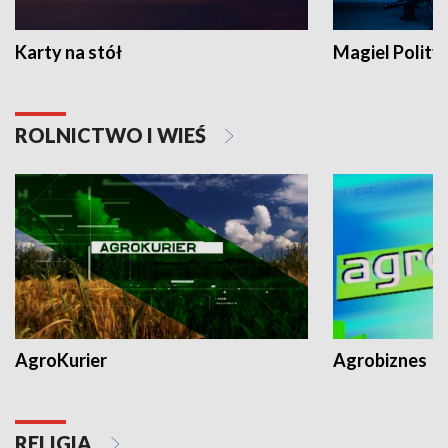
Karty na stół
Magiel Polity
ROLNICTWO I WIEŚ
AgroKurier
Agrobiznes
RELIGIA