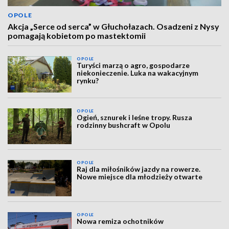
OPOLE
Akcja „Serce od serca” w Głuchołazach. Osadzeni z Nysy
pomagają kobietom po mastektomii
OPOLE
Turyści marzą o agro, gospodarze
niekonieczenie. Luka na wakacyjnym
rynku?
OPOLE
Ogień, sznurek i leśne tropy. Rusza
rodzinny bushcraft w Opolu
OPOLE
Raj dla miłośników jazdy na rowerze.
Nowe miejsce dla młodzieży otwarte
OPOLE
Nowa remiza ochotników