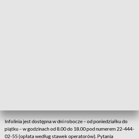
pobytu w żłobku przez okres zamieszkania i pobytu z
dziećmi w Polsce.
O 500 plus mogą sięgać osoby, które przekroczyły polsko-
ukraińską granicę po 23 lutego br. w wyniku wojny, uzyskały
numer PESEL UKR, założyły w Polsce rachunek bankowy i
mają polski numer telefonu. Do złożenia wniosków, np. o 500
plus, niezbędne jest zarejestrowanie i potwierdzenie profilu
na PUE ZUS. Pracownicy opolskich placówek ZUS pomagają
przy składaniu elektronicznych wniosków o świadczenia.
ZUS przypomina o specjalnej infolinii w języku ukraińskim i
polskim w sprawie świadczeń rodzinnych dla obywateli
Ukrainy. Wśród obsługujących infolinię są uchodźcy z
Ukrainy.
Infolinia jest dostępna w dni robocze – od poniedziałku do
piątku – w godzinach od 8.00 do 18.00 pod numerem 22-444-
02-55 (opłata według stawek operatorów). Pytania