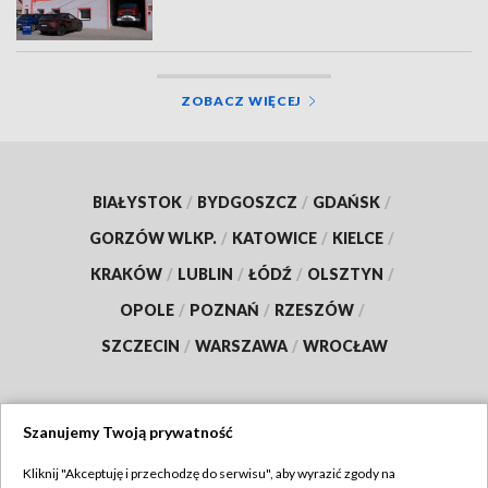
ZOBACZ WIĘCEJ
BIAŁYSTOK
/
BYDGOSZCZ
/
GDAŃSK
/
GORZÓW WLKP.
/
KATOWICE
/
KIELCE
/
KRAKÓW
/
LUBLIN
/
ŁÓDŹ
/
OLSZTYN
/
OPOLE
/
POZNAŃ
/
RZESZÓW
/
SZCZECIN
/
WARSZAWA
/
WROCŁAW
Szanujemy Twoją prywatność
Dołącz do nas:
Kliknij "Akceptuję i przechodzę do serwisu", aby wyrazić zgody na