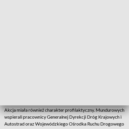
Akcja na autostradzie A4 połączyła siły policjantów z 5
województw: opolskiego, śląskiego, dolnośląskiego,
małopolskiego oraz podkarpackiego. Opolski odcinek
autostrady patrolowały oznakowane jak i nieoznakowane
radiowozy ruchu drogowego. Celem było wyeliminowanie z
ruchu nietrzeźwych kierowców oraz znajdujących się pod
wpływem środków odurzających.
Podczas trwania akcji "Trzeźwy poranek na A4" na terenie
województwa opolskiego policjanci sprawdzili trzeźwość 4
500 kierowców. Z tej liczby 9 zdecydowało się na jazdę
będąc pod wpływem alkoholu. Łącznie policjanci
uczestniczący w akcji sprawdzili trzeźwość ponad 11 500
osób i zatrzymali 32 nietrzeźwych kierowców,
Akcja miała również charakter profilaktyczny. Mundurowych
wspierali pracownicy Generalnej Dyrekcji Dróg Krajowych i
Autostrad oraz Wojewódzkiego Ośrodka Ruchu Drogowego