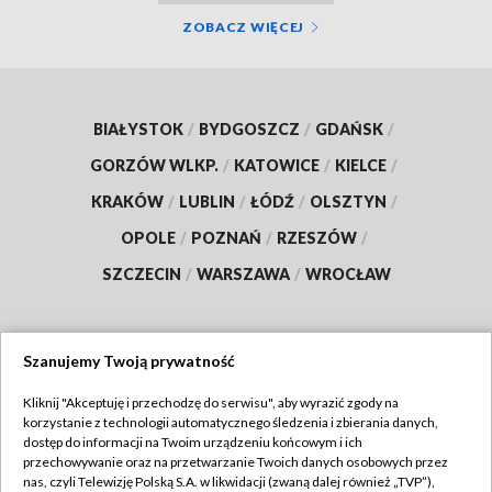
ZOBACZ WIĘCEJ
BIAŁYSTOK
/
BYDGOSZCZ
/
GDAŃSK
/
GORZÓW WLKP.
/
KATOWICE
/
KIELCE
/
KRAKÓW
/
LUBLIN
/
ŁÓDŹ
/
OLSZTYN
/
OPOLE
/
POZNAŃ
/
RZESZÓW
/
SZCZECIN
/
WARSZAWA
/
WROCŁAW
Szanujemy Twoją prywatność
Dołącz do nas:
Kliknij "Akceptuję i przechodzę do serwisu", aby wyrazić zgody na
korzystanie z technologii automatycznego śledzenia i zbierania danych,
TVP
dostęp do informacji na Twoim urządzeniu końcowym i ich
Abonament TVP
przechowywanie oraz na przetwarzanie Twoich danych osobowych przez
Regulamin TVP
nas, czyli Telewizję Polską S.A. w likwidacji (zwaną dalej również „TVP”),