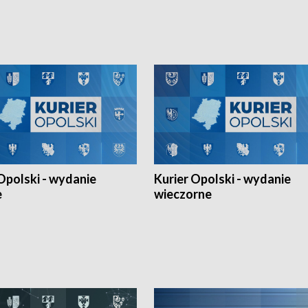
h Mistrzostw w siatkówce
w ramach Ligi Narodów. Rywalizacja
 amatorów w Opolu oraz o
odbyła się w węgierskim Szolnok.
lejarza Opole. Zapraszamy!
Opolski - wydanie
Kurier Opolski - wydanie
e
wieczorne