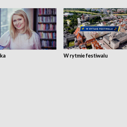
ka
W rytmie festiwalu