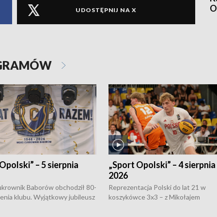
O
UDOSTĘPNIJ NA X
OGRAMÓW
Opolski” – 5 sierpnia
„Sport Opolski” – 4 sierpnia
2026
rownik Baborów obchodził 80-
Reprezentacja Polski do lat 21 w
nienia klubu. Wyjątkowy jubileusz
koszykówce 3x3 – z Mikołajem
 na sportowo. W programie
Kowalczykiem z opolskiego AZS-u 
 turnieju eliminacyjnym
składzie - wygrała dwa z trzech tur