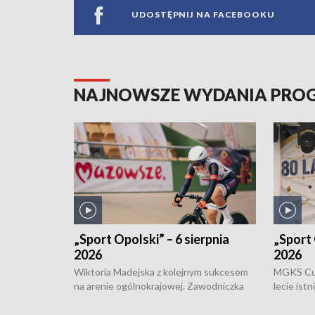
UDOSTĘPNIJ NA FACEBOOKU
NAJNOWSZE WYDANIA PR
„Sport Opolski” – 6 sierpnia
„Sport 
2026
2026
Wiktoria Madejska z kolejnym sukcesem
MGKS Cuk
na arenie ogólnokrajowej. Zawodniczka
lecie ist
Klubu Kolarskiego Ziemia Brzeska
odbył się
została podwójna Mistrzynią Polski
również o