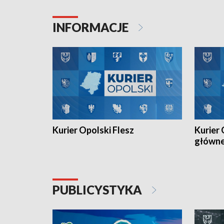
Juniorów Młodszych w kolarstwie
Otwartyc
torowym.
plażowej
INFORMACJE
meczu Ko
Kurier Opolski Flesz
Kurier 
główn
PUBLICYSTYKA