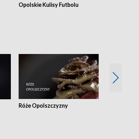
Opolskie Kulisy Futbolu
Złote chwile
sportu
Róże Opolszczyzny
Czas report