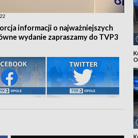
022
orcja informacji o najważniejszych
główne wydanie zapraszamy do TVP3
K
O
K