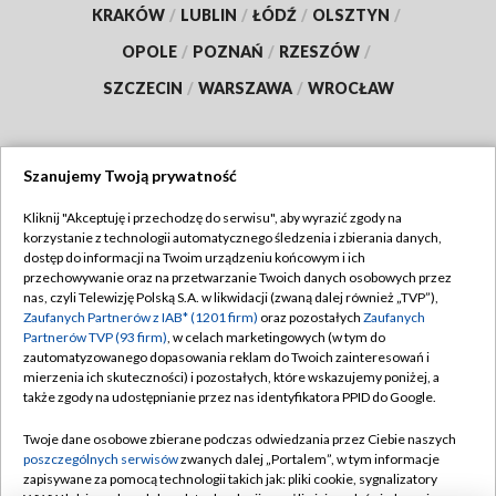
KRAKÓW
/
LUBLIN
/
ŁÓDŹ
/
OLSZTYN
/
OPOLE
/
POZNAŃ
/
RZESZÓW
/
SZCZECIN
/
WARSZAWA
/
WROCŁAW
Szanujemy Twoją prywatność
Dołącz do nas:
Kliknij "Akceptuję i przechodzę do serwisu", aby wyrazić zgody na
korzystanie z technologii automatycznego śledzenia i zbierania danych,
TVP
dostęp do informacji na Twoim urządzeniu końcowym i ich
Abonament TVP
przechowywanie oraz na przetwarzanie Twoich danych osobowych przez
Regulamin TVP
nas, czyli Telewizję Polską S.A. w likwidacji (zwaną dalej również „TVP”),
Emisja w TVP
Zaufanych Partnerów z IAB* (1201 firm)
oraz pozostałych
Zaufanych
Polityka prywatności
Partnerów TVP (93 firm)
, w celach marketingowych (w tym do
Centrum informacji TVP
Moje zgody
zautomatyzowanego dopasowania reklam do Twoich zainteresowań i
mierzenia ich skuteczności) i pozostałych, które wskazujemy poniżej, a
Naziemna Telewizja Cyfrowa
Pomoc
także zgody na udostępnianie przez nas identyfikatora PPID do Google.
Sklep TVP
Biuro reklamy
Twoje dane osobowe zbierane podczas odwiedzania przez Ciebie naszych
Rada Programowa
poszczególnych serwisów
zwanych dalej „Portalem”, w tym informacje
Kontakt
zapisywane za pomocą technologii takich jak: pliki cookie, sygnalizatory
System NOS