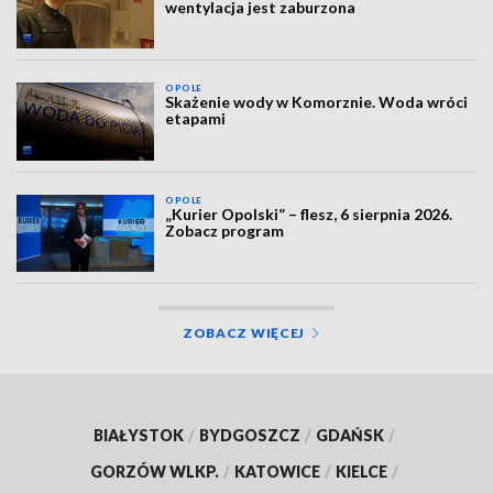
wentylacja jest zaburzona
OPOLE
Skażenie wody w Komorznie. Woda wróci
etapami
OPOLE
„Kurier Opolski” – flesz, 6 sierpnia 2026.
Zobacz program
ZOBACZ WIĘCEJ
BIAŁYSTOK
/
BYDGOSZCZ
/
GDAŃSK
/
GORZÓW WLKP.
/
KATOWICE
/
KIELCE
/