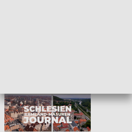
Wejściówka
Zakładka
MNIEJSZOŚCI