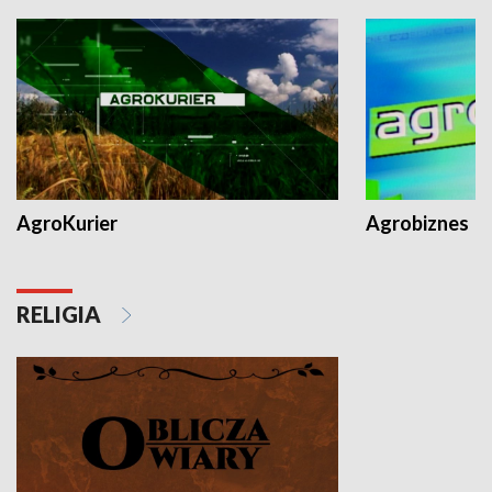
AgroKurier
Agrobiznes
RELIGIA