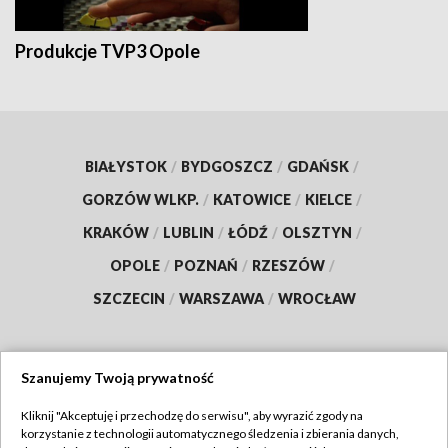
Produkcje TVP3 Opole
BIAŁYSTOK
/
BYDGOSZCZ
/
GDAŃSK
/
GORZÓW WLKP.
/
KATOWICE
/
KIELCE
/
KRAKÓW
/
LUBLIN
/
ŁÓDŹ
/
OLSZTYN
/
OPOLE
/
POZNAŃ
/
RZESZÓW
/
SZCZECIN
/
WARSZAWA
/
WROCŁAW
Szanujemy Twoją prywatność
Dołącz do nas:
Kliknij "Akceptuję i przechodzę do serwisu", aby wyrazić zgody na
korzystanie z technologii automatycznego śledzenia i zbierania danych,
TVP