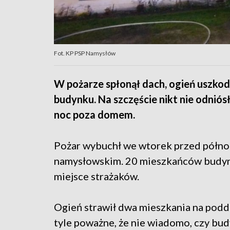
Fot. KP PSP Namysłów
W pożarze spłonął dach, ogień uszkod
budynku. Na szczęście nikt nie odniós
noc poza domem.
Pożar wybuchł we wtorek przed półno
namysłowskim. 20 mieszkańców budynk
miejsce strażaków.
Ogień strawił dwa mieszkania na podda
tyle poważne, że nie wiadomo, czy bu