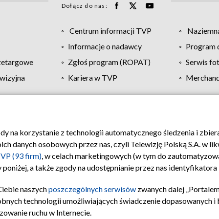
Dołącz do nas:
Centrum informacji TVP
Naziemna
Informacje o nadawcy
Program d
zetargowe
Zgłoś program (ROPAT)
Serwis fo
wizyjna
Kariera w TVP
Merchandi
Polityka prywatności
Moje zgody
Pomoc
Biuro re
ody na korzystanie z technologii automatycznego śledzenia i zbie
 danych osobowych przez nas, czyli Telewizję Polską S.A. w likw
VP (93 firm)
, w celach marketingowych (w tym do zautomatyzow
 poniżej, a także zgody na udostępnianie przez nas identyfikator
Ciebie naszych
poszczególnych serwisów
zwanych dalej „Portalem
obnych technologii umożliwiających świadczenie dopasowanych i be
zowanie ruchu w Internecie.