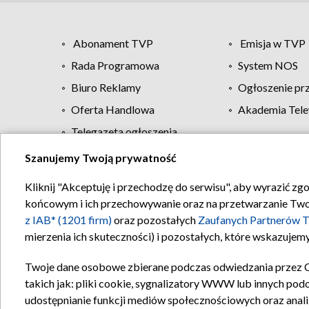
Abonament TVP
Emisja w TVP
Rada Programowa
System NOS
Biuro Reklamy
Ogłoszenie pr
Oferta Handlowa
Akademia Tele
Telegazeta ogłoszenia
Szanujemy Twoją prywatność
Regulamin TVP
Kliknij "Akceptuję i przechodzę do serwisu", aby wyrazić zg
końcowym i ich przechowywanie oraz na przetwarzanie Twoich
z IAB* (1201 firm)
oraz pozostałych
Zaufanych Partnerów T
mierzenia ich skuteczności) i pozostałych, które wskazujemy
Twoje dane osobowe zbierane podczas odwiedzania przez 
takich jak: pliki cookie, sygnalizatory WWW lub innych pod
udostępnianie funkcji mediów społecznościowych oraz anali