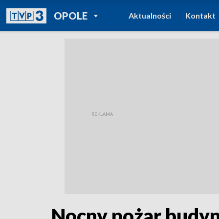
POWRÓT DO
OPOLE
Aktualności
Kontakt
TVP REGIONY
Nocny pożar budyn