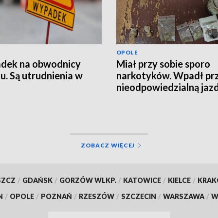
OPOLE
dek na obwodnicy
Miał przy sobie sporo
u. Są utrudnienia w
narkotyków. Wpadł pr
nieodpowiedzialną jaz
hulajnodze
ZOBACZ WIĘCEJ
SZCZ
/
GDAŃSK
/
GORZÓW WLKP.
/
KATOWICE
/
KIELCE
/
KRA
N
/
OPOLE
/
POZNAŃ
/
RZESZÓW
/
SZCZECIN
/
WARSZAWA
/
W