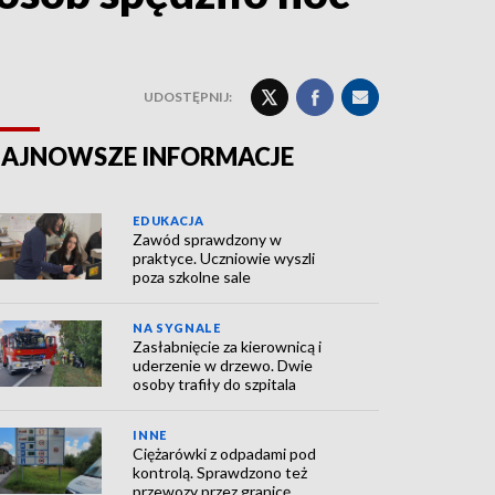
UDOSTĘPNIJ:
AJNOWSZE INFORMACJE
EDUKACJA
Zawód sprawdzony w
praktyce. Uczniowie wyszli
poza szkolne sale
NA SYGNALE
Zasłabnięcie za kierownicą i
uderzenie w drzewo. Dwie
osoby trafiły do szpitala
INNE
Ciężarówki z odpadami pod
kontrolą. Sprawdzono też
przewozy przez granicę