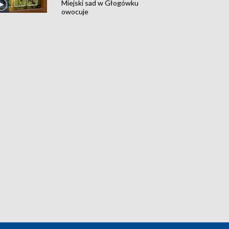
Miejski sad w Głogówku
owocuje