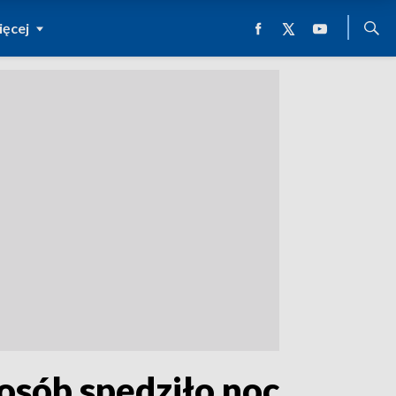
ęcej
osób spędziło noc