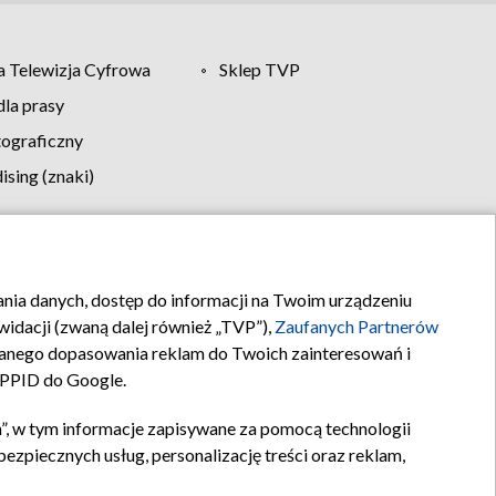
 Telewizja Cyfrowa
Sklep TVP
la prasy
tograficzny
sing (znaki)
klamy
Kontakt
rania danych, dostęp do informacji na Twoim urządzeniu
idacji (zwaną dalej również „TVP”),
Zaufanych Partnerów
anego dopasowania reklam do Twoich zainteresowań i
a PPID do Google.
”, w tym informacje zapisywane za pomocą technologii
zpiecznych usług, personalizację treści oraz reklam,