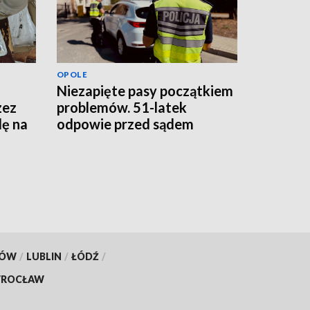
OPOLE
Niezapięte pasy początkiem
zez
problemów. 51-latek
dę na
odpowie przed sądem
KÓW
/
LUBLIN
/
ŁÓDŹ
/
ROCŁAW