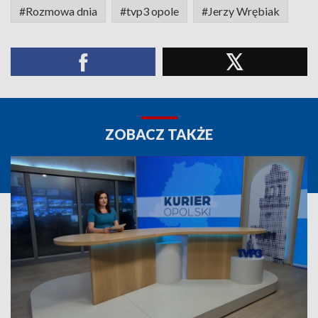
#Rozmowa dnia
#tvp3 opole
#Jerzy Wrębiak
ZOBACZ TAKŻE