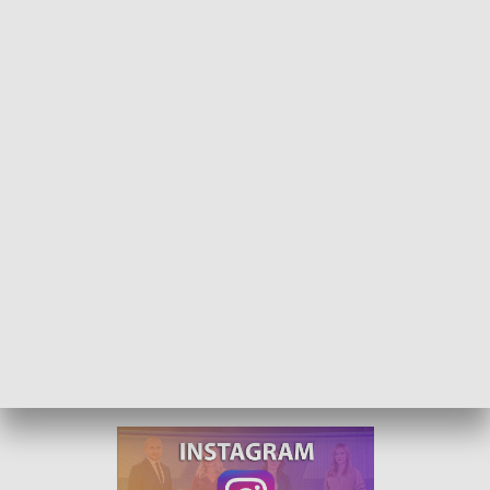
Rozmowa dnia - Jerzy Wrębiak
Gościem Małgorzaty Lis-Skupińskiej w programie
„Rozmowa Dnia” był Jerzy Wrębiak, burmistrz
Brzegu.
Rozmawialiśmy o najnowszych inwestycjach w Brzegu, na
które gmina otrzymała dofinansowanie.