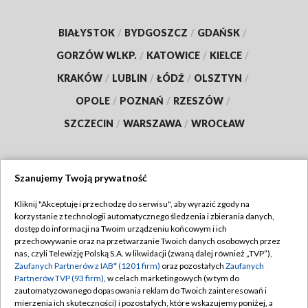
BIAŁYSTOK
/
BYDGOSZCZ
/
GDAŃSK
/
GORZÓW WLKP.
/
KATOWICE
/
KIELCE
/
KRAKÓW
/
LUBLIN
/
ŁÓDŹ
/
OLSZTYN
/
OPOLE
/
POZNAŃ
/
RZESZÓW
/
SZCZECIN
/
WARSZAWA
/
WROCŁAW
Szanujemy Twoją prywatność
Dołącz do nas:
Kliknij "Akceptuję i przechodzę do serwisu", aby wyrazić zgody na
korzystanie z technologii automatycznego śledzenia i zbierania danych,
TVP
dostęp do informacji na Twoim urządzeniu końcowym i ich
Abonament TVP
przechowywanie oraz na przetwarzanie Twoich danych osobowych przez
Regulamin TVP
nas, czyli Telewizję Polską S.A. w likwidacji (zwaną dalej również „TVP”),
Emisja w TVP
Zaufanych Partnerów z IAB* (1201 firm)
oraz pozostałych
Zaufanych
Polityka prywatności
Partnerów TVP (93 firm)
, w celach marketingowych (w tym do
Centrum informacji TVP
Moje zgody
zautomatyzowanego dopasowania reklam do Twoich zainteresowań i
mierzenia ich skuteczności) i pozostałych, które wskazujemy poniżej, a
Naziemna Telewizja Cyfrowa