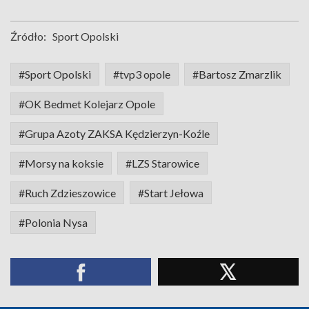
Źródło:
Sport Opolski
#Sport Opolski
#tvp3 opole
#Bartosz Zmarzlik
#OK Bedmet Kolejarz Opole
#Grupa Azoty ZAKSA Kędzierzyn-Koźle
#Morsy na koksie
#LZS Starowice
#Ruch Zdzieszowice
#Start Jełowa
#Polonia Nysa