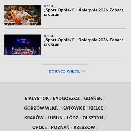
OPOLE
„Sport Opolski” – 4 sierpnia 2026. Zobacz
program
OPOLE
„Sport Opolski” – 3 sierpnia 2026. Zobacz
program
ZOBACZ WIĘCEJ
BIAŁYSTOK
/
BYDGOSZCZ
/
GDAŃSK
/
GORZÓW WLKP.
/
KATOWICE
/
KIELCE
/
KRAKÓW
/
LUBLIN
/
ŁÓDŹ
/
OLSZTYN
/
OPOLE
/
POZNAŃ
/
RZESZÓW
/