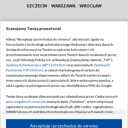
SZCZECIN
/
WARSZAWA
/
WROCŁAW
Szanujemy Twoją prywatność
Dołącz do nas:
Kliknij "Akceptuję i przechodzę do serwisu", aby wyrazić zgody na
korzystanie z technologii automatycznego śledzenia i zbierania danych,
TVP
dostęp do informacji na Twoim urządzeniu końcowym i ich
Abonament TVP
przechowywanie oraz na przetwarzanie Twoich danych osobowych przez
Regulamin TVP
nas, czyli Telewizję Polską S.A. w likwidacji (zwaną dalej również „TVP”),
Emisja w TVP
Zaufanych Partnerów z IAB* (1201 firm)
oraz pozostałych
Zaufanych
Polityka prywatności
Partnerów TVP (93 firm)
, w celach marketingowych (w tym do
Centrum informacji TVP
Moje zgody
zautomatyzowanego dopasowania reklam do Twoich zainteresowań i
mierzenia ich skuteczności) i pozostałych, które wskazujemy poniżej, a
Naziemna Telewizja Cyfrowa
Pomoc
także zgody na udostępnianie przez nas identyfikatora PPID do Google.
Sklep TVP
Biuro reklamy
Twoje dane osobowe zbierane podczas odwiedzania przez Ciebie naszych
Rada Programowa
poszczególnych serwisów
zwanych dalej „Portalem”, w tym informacje
Kontakt
zapisywane za pomocą technologii takich jak: pliki cookie, sygnalizatory
System NOS
WWW lub innych podobnych technologii umożliwiających świadczenie
dopasowanych i bezpiecznych usług, personalizację treści oraz reklam,
Informacje o nadawcy
Kanały
udostępnianie funkcji mediów społecznościowych oraz analizowanie
Akceptuję i przechodzę do serwisu
ruchu w Internecie.