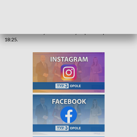
Początek meczu zaplanowano na godzinę 18:00. Na
pierwszą, krótką relację z niego zapraszamy w jutrzejszym
Kurierze Opolskim o 18:30. Natomiast wszystkie bramki i
kluczowe momenty w czwartkowym Sporcie Opolskim o
18:25.