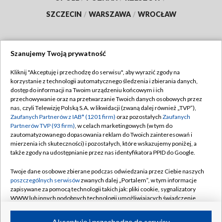
SZCZECIN
/
WARSZAWA
/
WROCŁAW
Szanujemy Twoją prywatność
Dołącz do nas:
Kliknij "Akceptuję i przechodzę do serwisu", aby wyrazić zgody na
korzystanie z technologii automatycznego śledzenia i zbierania danych,
TVP
dostęp do informacji na Twoim urządzeniu końcowym i ich
Abonament TVP
przechowywanie oraz na przetwarzanie Twoich danych osobowych przez
Regulamin TVP
nas, czyli Telewizję Polską S.A. w likwidacji (zwaną dalej również „TVP”),
Emisja w TVP
Zaufanych Partnerów z IAB* (1201 firm)
oraz pozostałych
Zaufanych
Polityka prywatności
Partnerów TVP (93 firm)
, w celach marketingowych (w tym do
Centrum informacji TVP
Moje zgody
zautomatyzowanego dopasowania reklam do Twoich zainteresowań i
mierzenia ich skuteczności) i pozostałych, które wskazujemy poniżej, a
Naziemna Telewizja Cyfrowa
Pomoc
także zgody na udostępnianie przez nas identyfikatora PPID do Google.
Sklep TVP
Biuro reklamy
Twoje dane osobowe zbierane podczas odwiedzania przez Ciebie naszych
Rada Programowa
poszczególnych serwisów
zwanych dalej „Portalem”, w tym informacje
Kontakt
zapisywane za pomocą technologii takich jak: pliki cookie, sygnalizatory
System NOS
WWW lub innych podobnych technologii umożliwiających świadczenie
dopasowanych i bezpiecznych usług, personalizację treści oraz reklam,
Informacje o nadawcy
Kanały
udostępnianie funkcji mediów społecznościowych oraz analizowanie
Akceptuję i przechodzę do serwisu