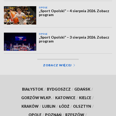
OPOLE
„Sport Opolski” – 4 sierpnia 2026. Zobacz
program
OPOLE
„Sport Opolski” – 3 sierpnia 2026. Zobacz
program
ZOBACZ WIĘCEJ
BIAŁYSTOK
/
BYDGOSZCZ
/
GDAŃSK
/
GORZÓW WLKP.
/
KATOWICE
/
KIELCE
/
KRAKÓW
/
LUBLIN
/
ŁÓDŹ
/
OLSZTYN
/
OPOLE
/
POZNAŃ
/
RZESZÓW
/