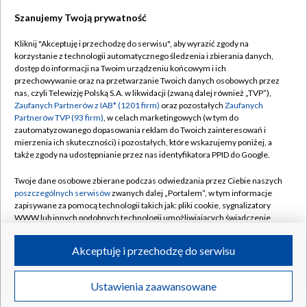
Szanujemy Twoją prywatność
Dołącz do nas:
Kliknij "Akceptuję i przechodzę do serwisu", aby wyrazić zgody na
korzystanie z technologii automatycznego śledzenia i zbierania danych,
TVP
dostęp do informacji na Twoim urządzeniu końcowym i ich
Abonament TVP
przechowywanie oraz na przetwarzanie Twoich danych osobowych przez
Regulamin TVP
nas, czyli Telewizję Polską S.A. w likwidacji (zwaną dalej również „TVP”),
Emisja w TVP
Zaufanych Partnerów z IAB* (1201 firm)
oraz pozostałych
Zaufanych
Polityka prywatności
Partnerów TVP (93 firm)
, w celach marketingowych (w tym do
Centrum informacji TVP
Moje zgody
zautomatyzowanego dopasowania reklam do Twoich zainteresowań i
mierzenia ich skuteczności) i pozostałych, które wskazujemy poniżej, a
Naziemna Telewizja Cyfrowa
Pomoc
także zgody na udostępnianie przez nas identyfikatora PPID do Google.
Sklep TVP
Biuro reklamy
Twoje dane osobowe zbierane podczas odwiedzania przez Ciebie naszych
Rada Programowa
poszczególnych serwisów
zwanych dalej „Portalem”, w tym informacje
Kontakt
zapisywane za pomocą technologii takich jak: pliki cookie, sygnalizatory
System NOS
WWW lub innych podobnych technologii umożliwiających świadczenie
dopasowanych i bezpiecznych usług, personalizację treści oraz reklam,
Informacje o nadawcy
Kanały
udostępnianie funkcji mediów społecznościowych oraz analizowanie
Akceptuję i przechodzę do serwisu
ruchu w Internecie.
Program dla prasy
©2026 Telewizja Polska S.A. w likwidacji
Biuro Reklamy
Twoje dane osobowe zbierane podczas odwiedzania przez Ciebie
Ustawienia zaawansowane
poszczególnych serwisów
na Portalu, takie jak adresy IP, identyfikatory
Ogłoszenie przetargowe
Twoich urządzeń końcowych i identyfikatory plików cookie, informacje o