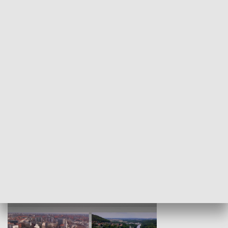
KULTURA I SZTUKA
Wejściówka
Zakładka
MNIEJSZOŚCI