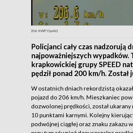
(fot. KWP Opole)
Policjanci cały czas nadzorują 
najpoważniejszych wypadków. 
krapkowickiej grupy SPEED natk
pędził ponad 200 km/h. Został 
W ostatnich dniach rekordzistą okazał 
pojazd do 206 km/h. Mieszkaniec pow
dozwolonej prędkości, został ukaran
10 punktami karnymi. Kolejny kierując
podwójnej ciągłej oraz znaku zakazu 
przy tym również dopuszczalną prędko