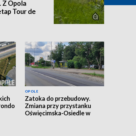
. Z Opola
etap Tour de
OPOLE
kich
Zatoka do przebudowy.
 rondo
Zmiana przy przystanku
Oświęcimska-Osiedle w
Opolu