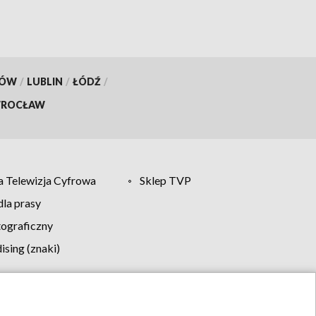
KÓW
/
LUBLIN
/
ŁÓDŹ
/
ROCŁAW
 Telewizja Cyfrowa
Sklep TVP
la prasy
tograficzny
sing (znaki)