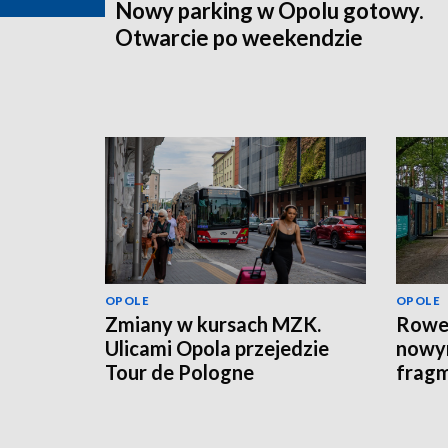
Nowy parking w Opolu gotowy.
Otwarcie po weekendzie
OPOLE
OPOLE
Zmiany w kursach MZK.
Rowe
Ulicami Opola przejedzie
nowym
Tour de Pologne
fragm
ozna