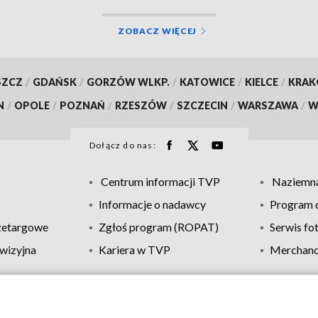
ZOBACZ WIĘCEJ
SZCZ
/
GDAŃSK
/
GORZÓW WLKP.
/
KATOWICE
/
KIELCE
/
KRA
N
/
OPOLE
/
POZNAŃ
/
RZESZÓW
/
SZCZECIN
/
WARSZAWA
/
W
Dołącz do nas:
Centrum informacji TVP
Naziemna
Informacje o nadawcy
Program d
zetargowe
Zgłoś program (ROPAT)
Serwis fo
wizyjna
Kariera w TVP
Merchandi