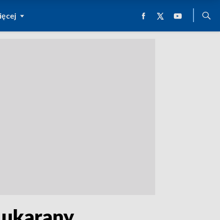
ęcej
 ukarany