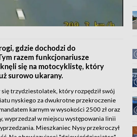
drogi, gdzie dochodzi do
Tym razem funkcjonariusze
nęli się na motocyklistę, który
już surowo ukarany.
się trzydziestolatek, który rozpędził swój
iatu nyskiego za dwukrotne przekroczenie
y mandatem karnym w wysokości 2500 zł oraz
y, wyprzedzał w miejscu występowania linii
wyprzedzania. Mieszkaniec Nysy przekroczył
ść. Na obowiązującej "dziewięćdziesiątce"