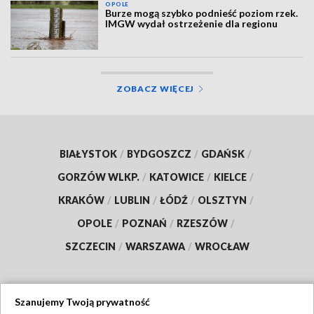
OPOLE
Burze mogą szybko podnieść poziom rzek.
IMGW wydał ostrzeżenie dla regionu
ZOBACZ WIĘCEJ
BIAŁYSTOK
/
BYDGOSZCZ
/
GDAŃSK
/
GORZÓW WLKP.
/
KATOWICE
/
KIELCE
/
KRAKÓW
/
LUBLIN
/
ŁÓDŹ
/
OLSZTYN
/
OPOLE
/
POZNAŃ
/
RZESZÓW
/
SZCZECIN
/
WARSZAWA
/
WROCŁAW
Szanujemy Twoją prywatność
Dołącz do nas: