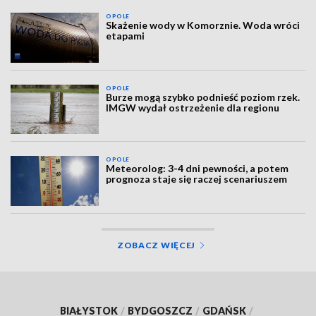
OPOLE
Skażenie wody w Komorznie. Woda wróci
etapami
OPOLE
Burze mogą szybko podnieść poziom rzek.
IMGW wydał ostrzeżenie dla regionu
OPOLE
Meteorolog: 3-4 dni pewności, a potem
prognoza staje się raczej scenariuszem
ZOBACZ WIĘCEJ
BIAŁYSTOK
/
BYDGOSZCZ
/
GDAŃSK
/