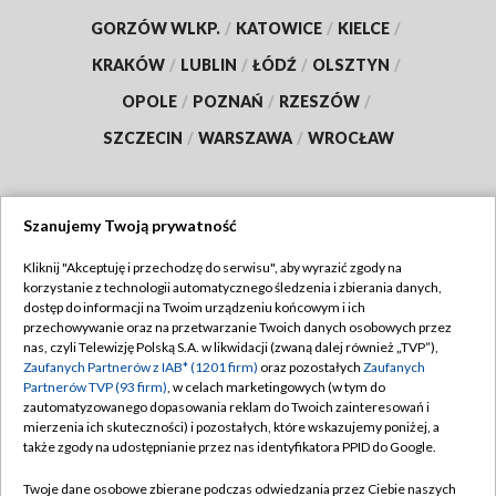
GORZÓW WLKP.
/
KATOWICE
/
KIELCE
/
KRAKÓW
/
LUBLIN
/
ŁÓDŹ
/
OLSZTYN
/
OPOLE
/
POZNAŃ
/
RZESZÓW
/
SZCZECIN
/
WARSZAWA
/
WROCŁAW
Szanujemy Twoją prywatność
Dołącz do nas:
Kliknij "Akceptuję i przechodzę do serwisu", aby wyrazić zgody na
korzystanie z technologii automatycznego śledzenia i zbierania danych,
TVP
dostęp do informacji na Twoim urządzeniu końcowym i ich
Abonament TVP
przechowywanie oraz na przetwarzanie Twoich danych osobowych przez
Regulamin TVP
nas, czyli Telewizję Polską S.A. w likwidacji (zwaną dalej również „TVP”),
Emisja w TVP
Polityka prywatności
Zaufanych Partnerów z IAB* (1201 firm)
oraz pozostałych
Zaufanych
Partnerów TVP (93 firm)
, w celach marketingowych (w tym do
Centrum informacji TVP
Moje zgody
zautomatyzowanego dopasowania reklam do Twoich zainteresowań i
mierzenia ich skuteczności) i pozostałych, które wskazujemy poniżej, a
Naziemna Telewizja Cyfrowa
Pomoc
także zgody na udostępnianie przez nas identyfikatora PPID do Google.
Sklep TVP
Biuro reklamy
Twoje dane osobowe zbierane podczas odwiedzania przez Ciebie naszych