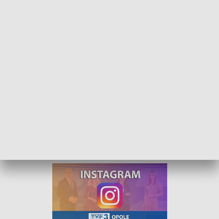
Kurier Opolski - wydanie główne – 18 kwiecień 2022
„Kurier Opolski” to codzienna porcja informacji o
najważniejszych wydarzeniach w regionie. Na
główne wydanie zapraszamy do TVP3 Opole
codziennie o 18:30.