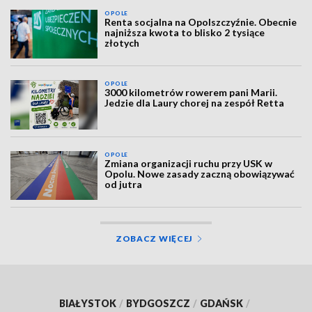
OPOLE
Renta socjalna na Opolszczyźnie. Obecnie
najniższa kwota to blisko 2 tysiące
złotych
OPOLE
3000 kilometrów rowerem pani Marii.
Jedzie dla Laury chorej na zespół Retta
OPOLE
Zmiana organizacji ruchu przy USK w
Opolu. Nowe zasady zaczną obowiązywać
od jutra
ZOBACZ WIĘCEJ
BIAŁYSTOK
/
BYDGOSZCZ
/
GDAŃSK
/