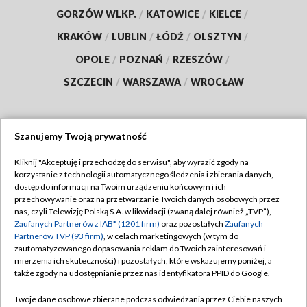
GORZÓW WLKP.
/
KATOWICE
/
KIELCE
/
KRAKÓW
/
LUBLIN
/
ŁÓDŹ
/
OLSZTYN
/
OPOLE
/
POZNAŃ
/
RZESZÓW
/
SZCZECIN
/
WARSZAWA
/
WROCŁAW
Szanujemy Twoją prywatność
Dołącz do nas:
Kliknij "Akceptuję i przechodzę do serwisu", aby wyrazić zgody na
korzystanie z technologii automatycznego śledzenia i zbierania danych,
TVP
dostęp do informacji na Twoim urządzeniu końcowym i ich
Abonament TVP
przechowywanie oraz na przetwarzanie Twoich danych osobowych przez
Regulamin TVP
nas, czyli Telewizję Polską S.A. w likwidacji (zwaną dalej również „TVP”),
Emisja w TVP
Zaufanych Partnerów z IAB* (1201 firm)
oraz pozostałych
Zaufanych
Polityka prywatności
Partnerów TVP (93 firm)
, w celach marketingowych (w tym do
Centrum informacji TVP
Moje zgody
zautomatyzowanego dopasowania reklam do Twoich zainteresowań i
mierzenia ich skuteczności) i pozostałych, które wskazujemy poniżej, a
Naziemna Telewizja Cyfrowa
Pomoc
także zgody na udostępnianie przez nas identyfikatora PPID do Google.
Sklep TVP
Biuro reklamy
Twoje dane osobowe zbierane podczas odwiedzania przez Ciebie naszych