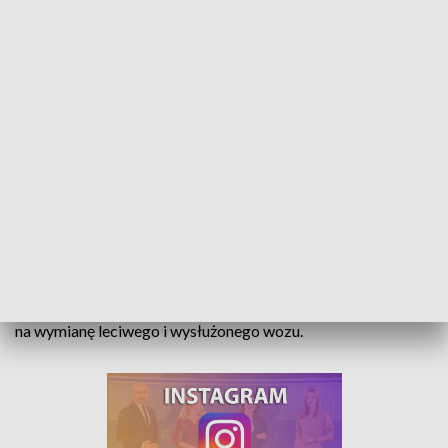
Malowane jaja jako cegiełka. Akcja OSP, która zbiera pieniądze na nowy wóz
„Malowane jajka sprzedajemy, bo nowe auto potrzebujemy”.
To hasło akcji Ochotniczej Straży Pożarnej z Przywór, która
od kilku lat różnymi sposobami próbuje uzbierać pieniądze
na wymianę leciwego i wysłużonego wozu.