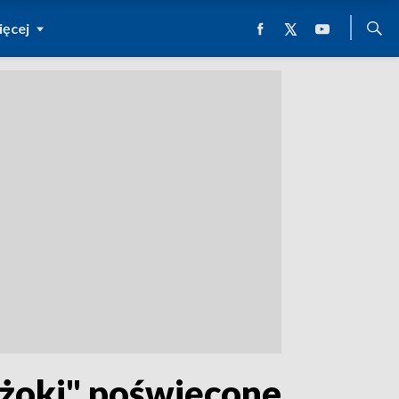
ęcej
yżoki" poświęcone