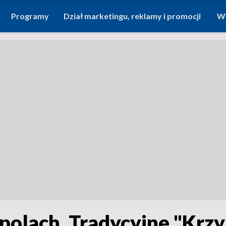
Programy
Dział marketingu, reklamy i promocji
Wi
 polach. Tradycyjne "Krz