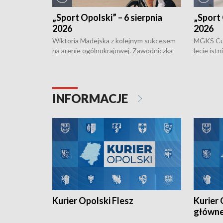
„Sport Opolski” – 6 sierpnia
„Sport 
2026
2026
Wiktoria Madejska z kolejnym sukcesem
MGKS Cuk
na arenie ogólnokrajowej. Zawodniczka
lecie ist
Klubu Kolarskiego Ziemia Brzeska
odbył się
została podwójna Mistrzynią Polski
również o
Juniorów Młodszych w kolarstwie
Otwartyc
torowym.
plażowej
INFORMACJE
meczu Ko
Kurier Opolski Flesz
Kurier 
główn