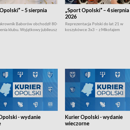
Opolski” – 5 sierpnia
„Sport Opolski” – 4 sierpnia
2026
rownik Baborów obchodził 80-
Reprezentacja Polski do lat 21 w
nienia klubu. Wyjątkowy jubileusz
koszykówce 3x3 – z Mikołajem
 na sportowo. W programie
Kowalczykiem z opolskiego AZS-u 
 turnieju eliminacyjnym
składzie - wygrała dwa z trzech tur
h Mistrzostw w siatkówce
w ramach Ligi Narodów. Rywalizacja
 amatorów w Opolu oraz o
odbyła się w węgierskim Szolnok.
lejarza Opole. Zapraszamy!
Opolski - wydanie
Kurier Opolski - wydanie
e
wieczorne