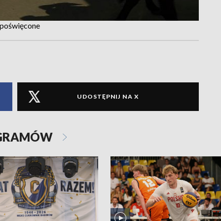
" poświęcone
UDOSTĘPNIJ NA X
OGRAMÓW