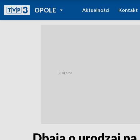
POWRÓT DO
OPOLE
Aktualności
Kontakt
TVP REGIONY
Dbają o urodzaj na