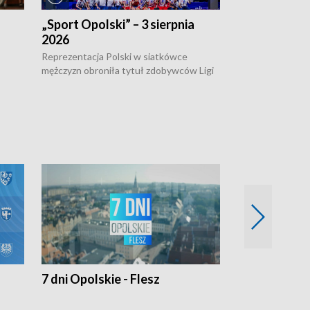
„Sport Opolski” – 3 sierpnia
„Sport Opolsk
2026
Reprezentacja P
mężczyzn w półfi
Reprezentacja Polski w siatkówce
meczu ćwierćfin
mężczyzn obroniła tytuł zdobywców Ligi
Biało-Czerwoni p
w
Narodów. W finale pokonali Amerykanów
Ningbo Ukraińcó
niejów
po tie-breaku. W meczu nie zabrakło
opolskich wątków.
7 dni Opolskie - Flesz
Opolskie o 