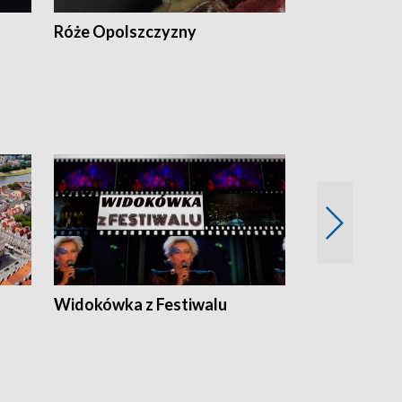
Róże Opolszczyzny
Czas report
Widokówka z Festiwalu
Strefa Kultu