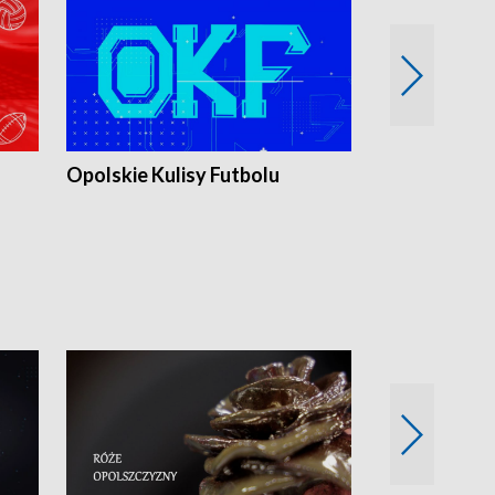
Opolskie Kulisy Futbolu
Złote chwile
sportu