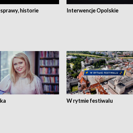
 sprawy, historie
Interwencje Opolskie
ka
W rytmie festiwalu