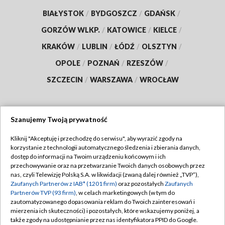
BIAŁYSTOK
/
BYDGOSZCZ
/
GDAŃSK
/
GORZÓW WLKP.
/
KATOWICE
/
KIELCE
/
KRAKÓW
/
LUBLIN
/
ŁÓDŹ
/
OLSZTYN
/
OPOLE
/
POZNAŃ
/
RZESZÓW
/
SZCZECIN
/
WARSZAWA
/
WROCŁAW
Szanujemy Twoją prywatność
Dołącz do nas:
Kliknij "Akceptuję i przechodzę do serwisu", aby wyrazić zgody na
korzystanie z technologii automatycznego śledzenia i zbierania danych,
TVP
dostęp do informacji na Twoim urządzeniu końcowym i ich
Abonament TVP
przechowywanie oraz na przetwarzanie Twoich danych osobowych przez
Regulamin TVP
nas, czyli Telewizję Polską S.A. w likwidacji (zwaną dalej również „TVP”),
Emisja w TVP
Zaufanych Partnerów z IAB* (1201 firm)
oraz pozostałych
Zaufanych
Polityka prywatności
Partnerów TVP (93 firm)
, w celach marketingowych (w tym do
Centrum informacji TVP
Moje zgody
zautomatyzowanego dopasowania reklam do Twoich zainteresowań i
mierzenia ich skuteczności) i pozostałych, które wskazujemy poniżej, a
Naziemna Telewizja Cyfrowa
Pomoc
także zgody na udostępnianie przez nas identyfikatora PPID do Google.