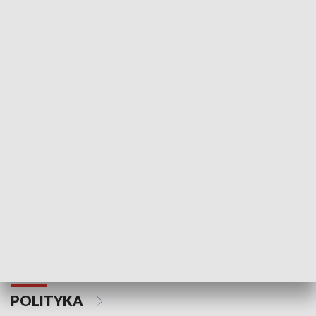
Wejściówka
Zakładka
MNIEJSZOŚCI
Schlesien Journal
POLITYKA