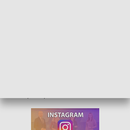
Wielka Sobota to czas oczekiwania. W tym dniu święcimy też pokarmy
Wielka Sobota jest ostatnim dniem triduum paschalnego. To
czas oczekiwania na zmartwychwstanie Chrystusa. W tym
dniu zwyczajowo święci się pokarmy. To co znajduje się w
wielkanocnym koszyczku ma istotne znaczenie.