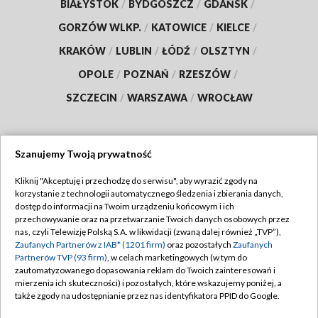
BIAŁYSTOK
/
BYDGOSZCZ
/
GDAŃSK
/
GORZÓW WLKP.
/
KATOWICE
/
KIELCE
/
KRAKÓW
/
LUBLIN
/
ŁÓDŹ
/
OLSZTYN
/
OPOLE
/
POZNAŃ
/
RZESZÓW
/
SZCZECIN
/
WARSZAWA
/
WROCŁAW
Szanujemy Twoją prywatność
Dołącz do nas:
Kliknij "Akceptuję i przechodzę do serwisu", aby wyrazić zgody na
korzystanie z technologii automatycznego śledzenia i zbierania danych,
TVP
dostęp do informacji na Twoim urządzeniu końcowym i ich
Abonament TVP
przechowywanie oraz na przetwarzanie Twoich danych osobowych przez
Regulamin TVP
nas, czyli Telewizję Polską S.A. w likwidacji (zwaną dalej również „TVP”),
Emisja w TVP
Zaufanych Partnerów z IAB* (1201 firm)
oraz pozostałych
Zaufanych
Polityka prywatności
Partnerów TVP (93 firm)
, w celach marketingowych (w tym do
Centrum informacji TVP
Moje zgody
zautomatyzowanego dopasowania reklam do Twoich zainteresowań i
mierzenia ich skuteczności) i pozostałych, które wskazujemy poniżej, a
Naziemna Telewizja Cyfrowa
Pomoc
także zgody na udostępnianie przez nas identyfikatora PPID do Google.
Sklep TVP
Biuro reklamy