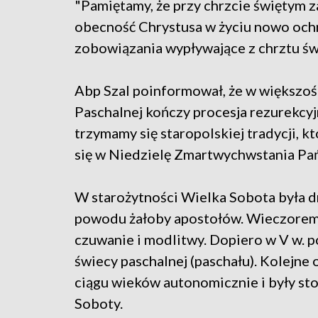
"Pamiętamy, że przy chrzcie świętym 
obecność Chrystusa w życiu nowo och
zobowiązania wypływające z chrztu świ
Abp Szal poinformował, że w większośc
Paschalnej kończy procesja rezurekcyj
trzymamy się staropolskiej tradycji, 
się w Niedzielę Zmartwychwstania Pań
W starożytności Wielka Sobota była dni
powodu żałoby apostołów. Wieczorem c
czuwanie i modlitwy. Dopiero w V w. p
świecy paschalnej (paschału). Kolejne 
ciągu wieków autonomicznie i były s
Soboty.