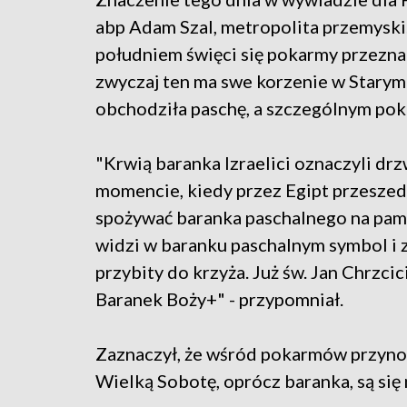
abp Adam Szal, metropolita przemyski
południem święci się pokarmy przeznac
zwyczaj ten ma swe korzenie w Starym
obchodziła paschę, a szczególnym po
"Krwią baranka Izraelici oznaczyli dr
momencie, kiedy przez Egipt przeszedł 
spożywać baranka paschalnego na pamią
widzi w baranku paschalnym symbol i z
przybity do krzyża. Już św. Jan Chrzci
Baranek Boży+" - przypomniał.
Zaznaczył, że wśród pokarmów przyno
Wielką Sobotę, oprócz baranka, są się 