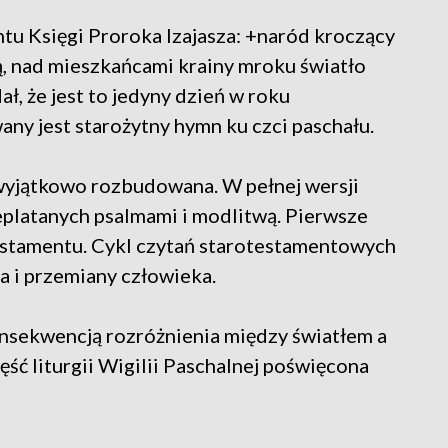
tu Księgi Proroka Izajasza: +naród kroczący
ą, nad mieszkańcami krainy mroku światło
ł, że jest to jedyny dzień w roku
any jest starożytny hymn ku czci paschału.
t wyjątkowo rozbudowana. W pełnej wersji
zeplatanych psalmami i modlitwą. Pierwsze
estamentu. Cykl czytań starotestamentowych
a i przemiany człowieka.
 konsekwencją rozróżnienia między światłem a
ęść liturgii Wigilii Paschalnej poświęcona