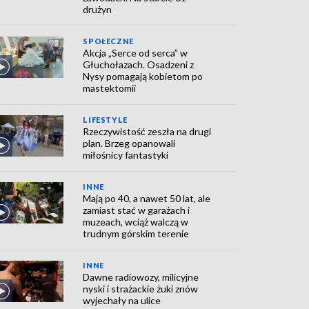
drużyn
SPOŁECZNE
Akcja „Serce od serca” w
Głuchołazach. Osadzeni z
Nysy pomagają kobietom po
mastektomii
LIFESTYLE
Rzeczywistość zeszła na drugi
plan. Brzeg opanowali
miłośnicy fantastyki
INNE
Mają po 40, a nawet 50 lat, ale
zamiast stać w garażach i
muzeach, wciąż walczą w
trudnym górskim terenie
INNE
Dawne radiowozy, milicyjne
nyski i strażackie żuki znów
wyjechały na ulice