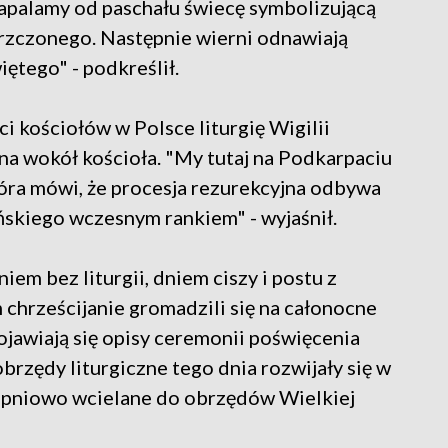
zapalamy od paschału świecę symbolizującą
rzczonego. Następnie wierni odnawiają
ętego" - podkreślił.
i kościołów w Polsce liturgię Wigilii
na wokół kościoła. "My tutaj na Podkarpaciu
która mówi, że procesja rezurekcyjna odbywa
skiego wczesnym rankiem" - wyjaśnił.
em bez liturgii, dniem ciszy i postu z
hrześcijanie gromadzili się na całonocne
ojawiają się opisy ceremonii poświęcenia
obrzędy liturgiczne tego dnia rozwijały się w
topniowo wcielane do obrzędów Wielkiej