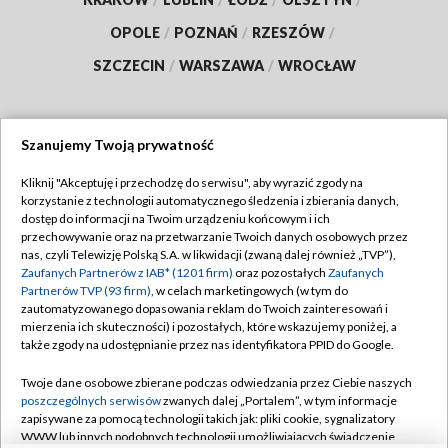
OPOLE
/
POZNAŃ
/
RZESZÓW
/
SZCZECIN
/
WARSZAWA
/
WROCŁAW
Szanujemy Twoją prywatność
Dołącz do nas:
Kliknij "Akceptuję i przechodzę do serwisu", aby wyrazić zgody na
korzystanie z technologii automatycznego śledzenia i zbierania danych,
TVP
dostęp do informacji na Twoim urządzeniu końcowym i ich
Abonament TVP
przechowywanie oraz na przetwarzanie Twoich danych osobowych przez
Regulamin TVP
nas, czyli Telewizję Polską S.A. w likwidacji (zwaną dalej również „TVP”),
Emisja w TVP
Polityka prywatności
Zaufanych Partnerów z IAB* (1201 firm)
oraz pozostałych
Zaufanych
Partnerów TVP (93 firm)
, w celach marketingowych (w tym do
Centrum informacji TVP
Moje zgody
zautomatyzowanego dopasowania reklam do Twoich zainteresowań i
mierzenia ich skuteczności) i pozostałych, które wskazujemy poniżej, a
Naziemna Telewizja Cyfrowa
Pomoc
także zgody na udostępnianie przez nas identyfikatora PPID do Google.
Sklep TVP
Biuro reklamy
Twoje dane osobowe zbierane podczas odwiedzania przez Ciebie naszych
Rada Programowa
Kontakt
poszczególnych serwisów
zwanych dalej „Portalem”, w tym informacje
zapisywane za pomocą technologii takich jak: pliki cookie, sygnalizatory
System NOS
WWW lub innych podobnych technologii umożliwiających świadczenie