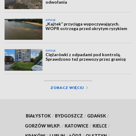
odwołania
OPOLE
„Kajtek” przyciąga wypoczywających.
WOPR ostrzega przed ukrytym ryzykiem
OPOLE
Ciężarówki z odpadami pod kontrolą.
Sprawdzono też przewozy przez granicę
ZOBACZ WIĘCEJ
BIAŁYSTOK
/
BYDGOSZCZ
/
GDAŃSK
/
GORZÓW WLKP.
/
KATOWICE
/
KIELCE
/
KRAKÓW
/
LUBLIN
/
ŁÓDŹ
/
OLSZTYN
/