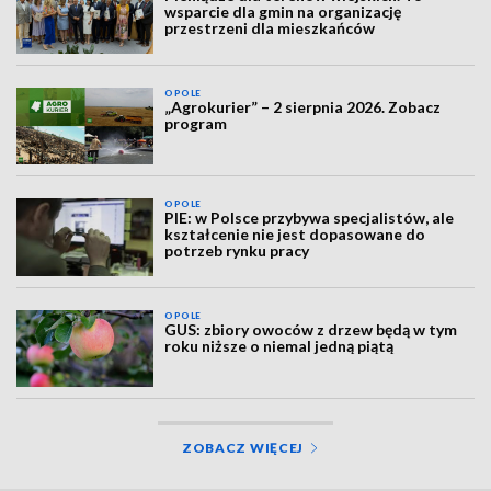
wsparcie dla gmin na organizację
przestrzeni dla mieszkańców
OPOLE
„Agrokurier” – 2 sierpnia 2026. Zobacz
program
OPOLE
PIE: w Polsce przybywa specjalistów, ale
kształcenie nie jest dopasowane do
potrzeb rynku pracy
OPOLE
GUS: zbiory owoców z drzew będą w tym
roku niższe o niemal jedną piątą
ZOBACZ WIĘCEJ