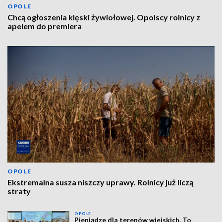
OPOLE
Chcą ogłoszenia klęski żywiołowej. Opolscy rolnicy z
apelem do premiera
OPOLE
Ekstremalna susza niszczy uprawy. Rolnicy już liczą
straty
OPOLE
Pieniądze dla terenów wiejskich. To