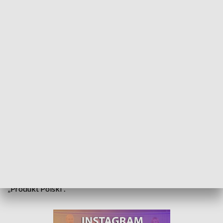
Przed świętami wybierajmy polskie produkty. Trwa kampania Produkt Polski
Truskawki z Holandii, marchewki z Danii czy papryki z
Ameryki. W gąszczu produktów na sklepowych półkach
można się zagubić. Konsument ma jednak wybór.
Ministerstwo Rolnictwa przekonuje, aby Polacy wybierali
żywność pochodzenia krajowego. Wskazówką ma być logo
„Produkt Polski”.