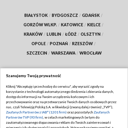
BIAŁYSTOK
/
BYDGOSZCZ
/
GDAŃSK
/
GORZÓW WLKP.
/
KATOWICE
/
KIELCE
/
KRAKÓW
/
LUBLIN
/
ŁÓDŹ
/
OLSZTYN
/
OPOLE
/
POZNAŃ
/
RZESZÓW
/
SZCZECIN
/
WARSZAWA
/
WROCŁAW
Szanujemy Twoją prywatność
Dołącz do nas:
Kliknij "Akceptuję i przechodzę do serwisu", aby wyrazić zgody na
korzystanie z technologii automatycznego śledzenia i zbierania danych,
TVP
dostęp do informacji na Twoim urządzeniu końcowym i ich
Abonament TVP
przechowywanie oraz na przetwarzanie Twoich danych osobowych przez
Regulamin TVP
nas, czyli Telewizję Polską S.A. w likwidacji (zwaną dalej również „TVP”),
Emisja w TVP
Zaufanych Partnerów z IAB* (1201 firm)
oraz pozostałych
Zaufanych
Polityka prywatności
Partnerów TVP (93 firm)
, w celach marketingowych (w tym do
Centrum informacji TVP
Moje zgody
zautomatyzowanego dopasowania reklam do Twoich zainteresowań i
mierzenia ich skuteczności) i pozostałych, które wskazujemy poniżej, a