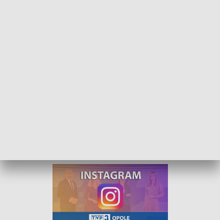
Kurier Opolski - wydanie główne – 15 kwiecień 2022
„Kurier Opolski” to codzienna porcja informacji o
najważniejszych wydarzeniach w regionie. Na
główne wydanie zapraszamy do TVP3 Opole
codziennie o 18:30.