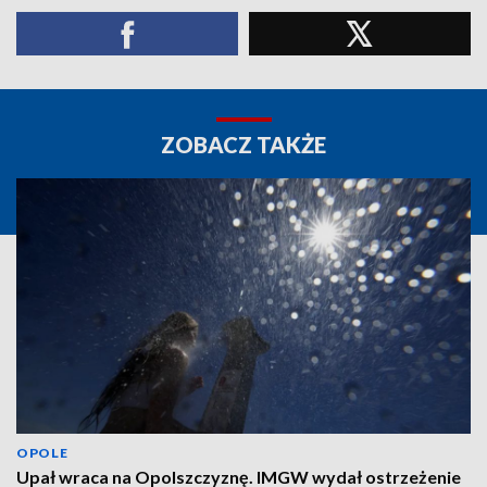
ZOBACZ TAKŻE
OPOLE
Upał wraca na Opolszczyznę. IMGW wydał ostrzeżenie