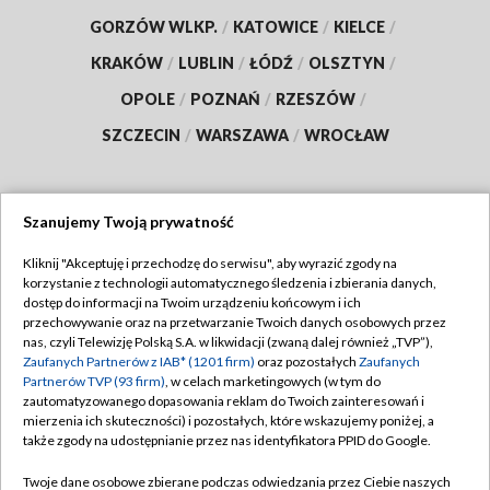
GORZÓW WLKP.
/
KATOWICE
/
KIELCE
/
KRAKÓW
/
LUBLIN
/
ŁÓDŹ
/
OLSZTYN
/
OPOLE
/
POZNAŃ
/
RZESZÓW
/
SZCZECIN
/
WARSZAWA
/
WROCŁAW
Szanujemy Twoją prywatność
Dołącz do nas:
Kliknij "Akceptuję i przechodzę do serwisu", aby wyrazić zgody na
korzystanie z technologii automatycznego śledzenia i zbierania danych,
TVP
dostęp do informacji na Twoim urządzeniu końcowym i ich
Abonament TVP
przechowywanie oraz na przetwarzanie Twoich danych osobowych przez
Regulamin TVP
nas, czyli Telewizję Polską S.A. w likwidacji (zwaną dalej również „TVP”),
Emisja w TVP
Zaufanych Partnerów z IAB* (1201 firm)
oraz pozostałych
Zaufanych
Polityka prywatności
Partnerów TVP (93 firm)
, w celach marketingowych (w tym do
Centrum informacji TVP
Moje zgody
zautomatyzowanego dopasowania reklam do Twoich zainteresowań i
mierzenia ich skuteczności) i pozostałych, które wskazujemy poniżej, a
Naziemna Telewizja Cyfrowa
Pomoc
także zgody na udostępnianie przez nas identyfikatora PPID do Google.
Sklep TVP
Biuro reklamy
Twoje dane osobowe zbierane podczas odwiedzania przez Ciebie naszych