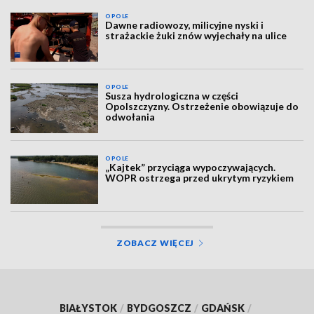
OPOLE
Dawne radiowozy, milicyjne nyski i
strażackie żuki znów wyjechały na ulice
OPOLE
Susza hydrologiczna w części
Opolszczyzny. Ostrzeżenie obowiązuje do
odwołania
OPOLE
„Kajtek” przyciąga wypoczywających.
WOPR ostrzega przed ukrytym ryzykiem
ZOBACZ WIĘCEJ
BIAŁYSTOK
/
BYDGOSZCZ
/
GDAŃSK
/