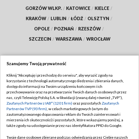
GORZÓW WLKP.
/
KATOWICE
/
KIELCE
/
KRAKÓW
/
LUBLIN
/
ŁÓDŹ
/
OLSZTYN
/
OPOLE
/
POZNAŃ
/
RZESZÓW
/
SZCZECIN
/
WARSZAWA
/
WROCŁAW
Szanujemy Twoją prywatność
Dołącz do nas:
Kliknij "Akceptuję i przechodzę do serwisu", aby wyrazić zgody na
korzystanie z technologii automatycznego śledzenia i zbierania danych,
TVP
dostęp do informacji na Twoim urządzeniu końcowym i ich
Abonament TVP
przechowywanie oraz na przetwarzanie Twoich danych osobowych przez
Regulamin TVP
nas, czyli Telewizję Polską S.A. w likwidacji (zwaną dalej również „TVP”),
Emisja w TVP
Zaufanych Partnerów z IAB* (1201 firm)
oraz pozostałych
Zaufanych
Polityka prywatności
Partnerów TVP (93 firm)
, w celach marketingowych (w tym do
Centrum informacji TVP
Moje zgody
zautomatyzowanego dopasowania reklam do Twoich zainteresowań i
mierzenia ich skuteczności) i pozostałych, które wskazujemy poniżej, a
Naziemna Telewizja Cyfrowa
Pomoc
także zgody na udostępnianie przez nas identyfikatora PPID do Google.
Sklep TVP
Biuro reklamy
Twoje dane osobowe zbierane podczas odwiedzania przez Ciebie naszych