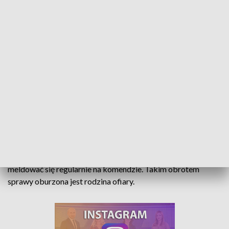
Oskarżeni bez dozoru. Rodzina ofiary oburzona
Sąd Okręgowy w Opolu łagodny dla oskarżonych o
śmiertelne pobicie studenta z Nysy. Trzech mężczyzn nie
tylko odpowiada z wolnej stopy, ale od teraz nie będą musieli
meldować się regularnie na komendzie. Takim obrotem
sprawy oburzona jest rodzina ofiary.