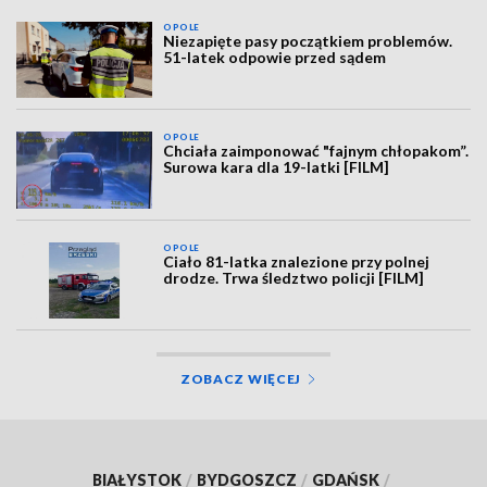
OPOLE
Niezapięte pasy początkiem problemów.
51-latek odpowie przed sądem
OPOLE
Chciała zaimponować "fajnym chłopakom”.
Surowa kara dla 19-latki [FILM]
OPOLE
Ciało 81-latka znalezione przy polnej
drodze. Trwa śledztwo policji [FILM]
ZOBACZ WIĘCEJ
BIAŁYSTOK
/
BYDGOSZCZ
/
GDAŃSK
/