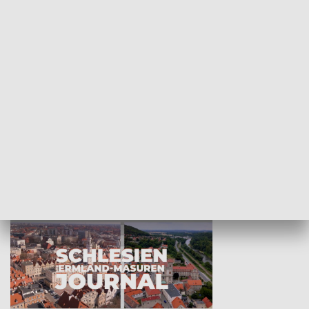
Wejściówka
Zakładka
MNIEJSZOŚCI