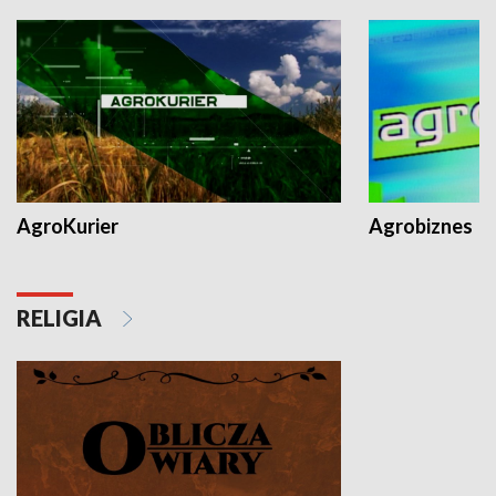
AgroKurier
Agrobiznes
RELIGIA