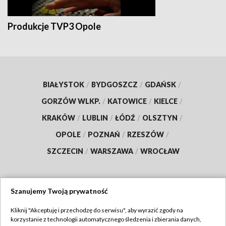
Produkcje TVP3 Opole
BIAŁYSTOK
/
BYDGOSZCZ
/
GDAŃSK
/
GORZÓW WLKP.
/
KATOWICE
/
KIELCE
/
KRAKÓW
/
LUBLIN
/
ŁÓDŹ
/
OLSZTYN
/
OPOLE
/
POZNAŃ
/
RZESZÓW
/
SZCZECIN
/
WARSZAWA
/
WROCŁAW
Szanujemy Twoją prywatność
Dołącz do nas:
Kliknij "Akceptuję i przechodzę do serwisu", aby wyrazić zgody na
korzystanie z technologii automatycznego śledzenia i zbierania danych,
TVP