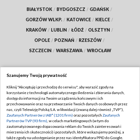
BIAŁYSTOK
/
BYDGOSZCZ
/
GDAŃSK
/
GORZÓW WLKP.
/
KATOWICE
/
KIELCE
/
KRAKÓW
/
LUBLIN
/
ŁÓDŹ
/
OLSZTYN
/
OPOLE
/
POZNAŃ
/
RZESZÓW
/
SZCZECIN
/
WARSZAWA
/
WROCŁAW
Szanujemy Twoją prywatność
Dołącz do nas:
Kliknij "Akceptuję i przechodzę do serwisu", aby wyrazić zgody na
korzystanie z technologii automatycznego śledzenia i zbierania danych,
TVP
dostęp do informacji na Twoim urządzeniu końcowym i ich
Abonament TVP
przechowywanie oraz na przetwarzanie Twoich danych osobowych przez
Regulamin TVP
nas, czyli Telewizję Polską S.A. w likwidacji (zwaną dalej również „TVP”),
Emisja w TVP
Zaufanych Partnerów z IAB* (1201 firm)
oraz pozostałych
Zaufanych
Polityka prywatności
Partnerów TVP (93 firm)
, w celach marketingowych (w tym do
Centrum informacji TVP
Moje zgody
zautomatyzowanego dopasowania reklam do Twoich zainteresowań i
mierzenia ich skuteczności) i pozostałych, które wskazujemy poniżej, a
Naziemna Telewizja Cyfrowa
Pomoc
także zgody na udostępnianie przez nas identyfikatora PPID do Google.