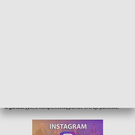
Kto pomaga uchodźcom? Samorządy organizacyjnie, kompleksowo państwo
- Ponosimy główne koszty opieki nad uchodźcami, a państwo
jest bierne - tak twierdzi wielu samorządowców, również z
Opolszczyzny. W rzeczywistości samorządy dokładają
cenne, ale niegenerujące dużych kosztów wsparcie
organizacyjne, a kompleksową pomoc oferuje państwo.