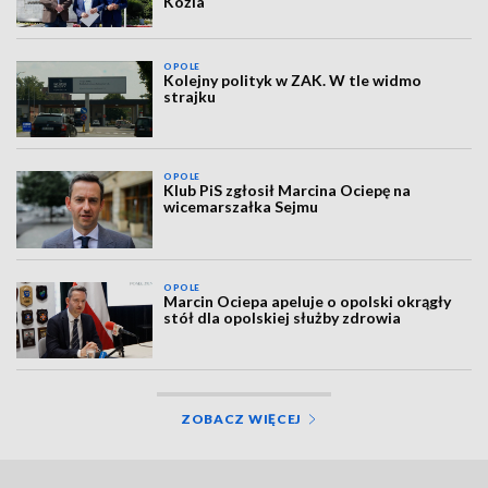
Koźla
OPOLE
Kolejny polityk w ZAK. W tle widmo
strajku
OPOLE
Klub PiS zgłosił Marcina Ociepę na
wicemarszałka Sejmu
OPOLE
Marcin Ociepa apeluje o opolski okrągły
stół dla opolskiej służby zdrowia
ZOBACZ WIĘCEJ