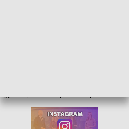
Ktoś zawalił, kierowcy cierpią. Znowu korki przez Opole Wschodnie
Drogowy armagedon na ulicach Opola. A wszystko przez
konieczność zerwania świeżo położonego asfaltu na węźle
Opole Wschodnie. Prace sprawiły, że kierowcy utknęli w
gigantycznych korkach. Kto ponosi za to odpowiedzialność?