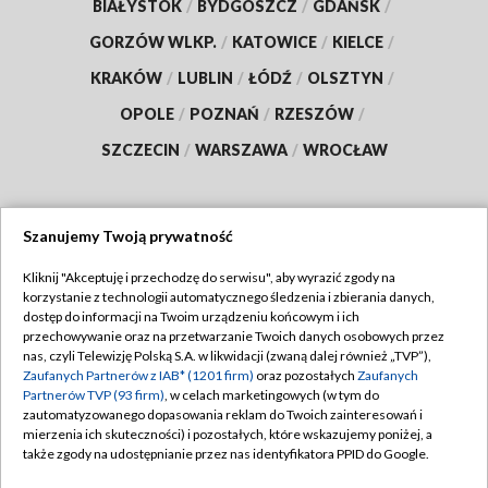
BIAŁYSTOK
/
BYDGOSZCZ
/
GDAŃSK
/
GORZÓW WLKP.
/
KATOWICE
/
KIELCE
/
KRAKÓW
/
LUBLIN
/
ŁÓDŹ
/
OLSZTYN
/
OPOLE
/
POZNAŃ
/
RZESZÓW
/
SZCZECIN
/
WARSZAWA
/
WROCŁAW
Szanujemy Twoją prywatność
Dołącz do nas:
Kliknij "Akceptuję i przechodzę do serwisu", aby wyrazić zgody na
korzystanie z technologii automatycznego śledzenia i zbierania danych,
TVP
dostęp do informacji na Twoim urządzeniu końcowym i ich
Abonament TVP
przechowywanie oraz na przetwarzanie Twoich danych osobowych przez
Regulamin TVP
nas, czyli Telewizję Polską S.A. w likwidacji (zwaną dalej również „TVP”),
Emisja w TVP
Zaufanych Partnerów z IAB* (1201 firm)
oraz pozostałych
Zaufanych
Polityka prywatności
Partnerów TVP (93 firm)
, w celach marketingowych (w tym do
Centrum informacji TVP
Moje zgody
zautomatyzowanego dopasowania reklam do Twoich zainteresowań i
mierzenia ich skuteczności) i pozostałych, które wskazujemy poniżej, a
Naziemna Telewizja Cyfrowa
Pomoc
także zgody na udostępnianie przez nas identyfikatora PPID do Google.
Sklep TVP
Biuro reklamy