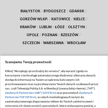
BIAŁYSTOK
/
BYDGOSZCZ
/
GDAŃSK
/
GORZÓW WLKP.
/
KATOWICE
/
KIELCE
/
KRAKÓW
/
LUBLIN
/
ŁÓDŹ
/
OLSZTYN
/
OPOLE
/
POZNAŃ
/
RZESZÓW
/
SZCZECIN
/
WARSZAWA
/
WROCŁAW
Szanujemy Twoją prywatność
Dołącz do nas:
Kliknij "Akceptuję i przechodzę do serwisu", aby wyrazić zgody na
korzystanie z technologii automatycznego śledzenia i zbierania danych,
TVP
dostęp do informacji na Twoim urządzeniu końcowym i ich
Abonament TVP
przechowywanie oraz na przetwarzanie Twoich danych osobowych przez
Regulamin TVP
nas, czyli Telewizję Polską S.A. w likwidacji (zwaną dalej również „TVP”),
Emisja w TVP
Zaufanych Partnerów z IAB* (1201 firm)
oraz pozostałych
Zaufanych
Polityka prywatności
Partnerów TVP (93 firm)
, w celach marketingowych (w tym do
Centrum informacji TVP
Moje zgody
zautomatyzowanego dopasowania reklam do Twoich zainteresowań i
mierzenia ich skuteczności) i pozostałych, które wskazujemy poniżej, a
Naziemna Telewizja Cyfrowa