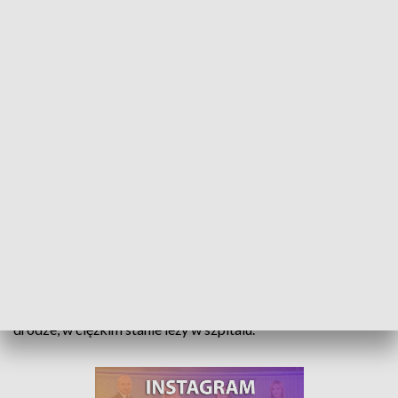
Ciężki stan 11-latka po zderzeniu z pociągiem. Kto udostępnił chłopcu
czterokołowca?
Dramat na przejeździe kolejowym w Starych Kotkowicach.
11-latek kierujący quadem wjechał pod pociąg. Chłopczyk,
który próbował sforsować przejazd kolejowy na polnej
drodze, w ciężkim stanie leży w szpitalu.