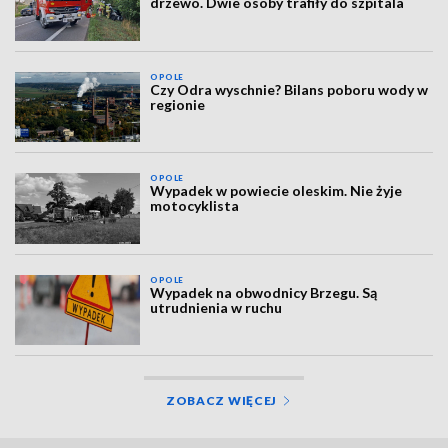
drzewo. Dwie osoby trafiły do szpitala
OPOLE
Czy Odra wyschnie? Bilans poboru wody w
regionie
OPOLE
Wypadek w powiecie oleskim. Nie żyje
motocyklista
OPOLE
Wypadek na obwodnicy Brzegu. Są
utrudnienia w ruchu
ZOBACZ WIĘCEJ