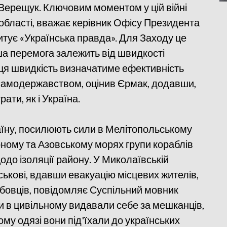
 Верещук. Ключовим моментом у цій війні
 області, вважає керівник Офісу Президента
итує «Українська правда». Для Заходу це
ша перемога залежить від швидкості
 ця швидкість визначатиме ефективність
 самодержавством, оцінив Єрмак, додавши,
ати, як і Україна.
раїну, посилюють сили в Мелітопольському
орному та Азовському морях групи кораблів
о ізоляції району. У Миколаївській
ійськові, вдавши евакуацію місцевих жителів,
бовців, повідомляє Суспільний мовник
ни в цивільному видавали себе за мешканців,
кому одязі вони під'їхали до українських