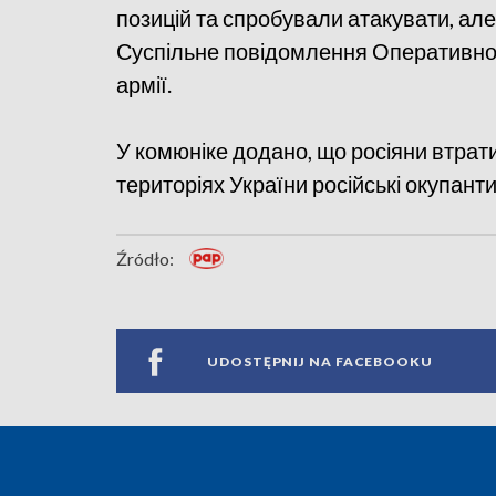
позицій та спробували атакувати, але
Суспільне повідомлення Оперативног
армії.
У комюніке додано, що росіяни втрат
територіях України російські окупант
Źródło:
UDOSTĘPNIJ NA FACEBOOKU