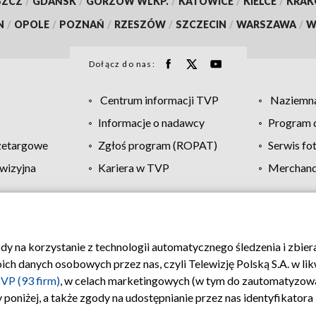
SZCZ
/
GDAŃSK
/
GORZÓW WLKP.
/
KATOWICE
/
KIELCE
/
KRA
N
/
OPOLE
/
POZNAŃ
/
RZESZÓW
/
SZCZECIN
/
WARSZAWA
/
W
Dołącz do nas:
Centrum informacji TVP
Naziemna
Informacje o nadawcy
Program d
zetargowe
Zgłoś program (ROPAT)
Serwis fo
wizyjna
Kariera w TVP
Merchandi
Polityka prywatności
Moje zgody
Pomoc
Biuro re
ody na korzystanie z technologii automatycznego śledzenia i zbie
 danych osobowych przez nas, czyli Telewizję Polską S.A. w likw
VP (93 firm)
, w celach marketingowych (w tym do zautomatyzow
 poniżej, a także zgody na udostępnianie przez nas identyfikator