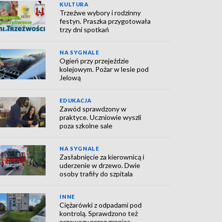
KULTURA
Trzeźwe wybory i rodzinny
festyn. Praszka przygotowała
trzy dni spotkań
NA SYGNALE
Ogień przy przejeździe
kolejowym. Pożar w lesie pod
Jelową
EDUKACJA
Zawód sprawdzony w
praktyce. Uczniowie wyszli
poza szkolne sale
NA SYGNALE
Zasłabnięcie za kierownicą i
uderzenie w drzewo. Dwie
osoby trafiły do szpitala
INNE
Ciężarówki z odpadami pod
kontrolą. Sprawdzono też
przewozy przez granicę