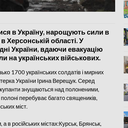
лися в Україну, нарощують сили в
в Херсонській області. У
вдні України, вдаючи евакуацію
ли на українських військових.
зько 1700 українських солдатів і мирних
істерка України Ірина Верещук. Серед
, окупанти знущаються над полоненими,
 полоні перебуває багато священиків,
ських міст.
, а в російських містах:Курськ, Брянськ,