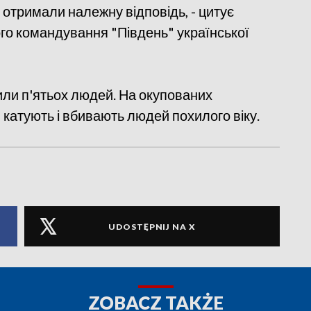
 отримали належну відповідь, - цитує
о командування "Південь" української
или п'ятьох людей. На окупованих
и катують і вбивають людей похилого віку.
UDOSTĘPNIJ NA X
ZOBACZ TAKŻE