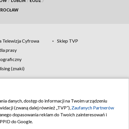
KÓW
/
LUBLIN
/
ŁÓDŹ
/
ROCŁAW
 Telewizja Cyfrowa
Sklep TVP
la prasy
tograficzny
sing (znaki)
klamy
Kontakt
rania danych, dostęp do informacji na Twoim urządzeniu
idacji (zwaną dalej również „TVP”),
Zaufanych Partnerów
anego dopasowania reklam do Twoich zainteresowań i
a PPID do Google.