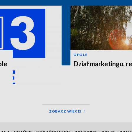
OPOLE
ole
Dział marketingu, re
ZOBACZ WIĘCEJ