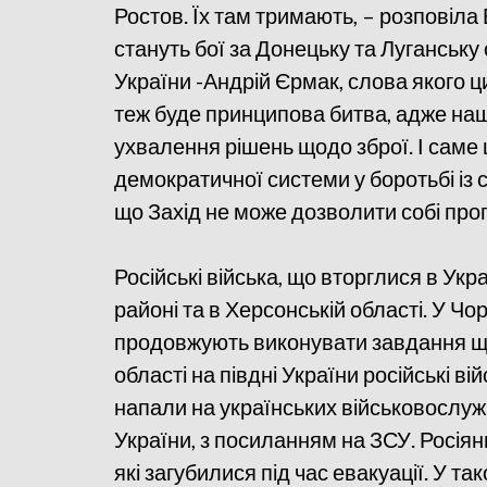
Ростов. Їх там тримають, – розповіла
стануть бої за Донецьку та Луганську
України -Андрій Єрмак, слова якого ц
теж буде принципова битва, адже на
ухвалення рішень щодо зброї. І саме
демократичної системи у боротьбі із
що Захід не може дозволити собі прогр
Російські війська, що вторглися в Ук
районі та в Херсонській області. У Ч
продовжують виконувати завдання щод
області на півдні України російські в
напали на українських військовослуж
України, з посиланням на ЗСУ. Росія
які загубилися під час евакуації. У та