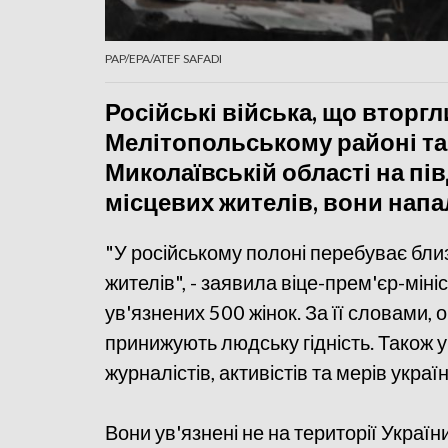
PAP/EPA/ATEF SAFADI
Російські війська, що вторг
Мелітопольському районі та 
Миколаївській області на пі
місцевих жителів, вони напа
"У російському полоні перебуває бли
жителів", - заявила віце-прем'єр-мін
ув'язнених 500 жінок. За її словами
принижують людську гідність. Також у
журналістів, активістів та мерів україн
Вони ув'язнені не на території України