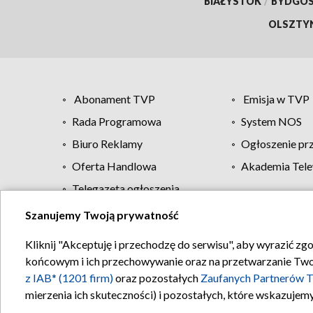
BIAŁYSTOK
/
BYDGO
OLSZTY
Abonament TVP
Emisja w TVP
Rada Programowa
System NOS
Biuro Reklamy
Ogłoszenie pr
Oferta Handlowa
Akademia Tele
Telegazeta ogłoszenia
Szanujemy Twoją prywatność
Regulamin TVP
Kliknij "Akceptuję i przechodzę do serwisu", aby wyrazić zg
końcowym i ich przechowywanie oraz na przetwarzanie Twoich
z IAB* (1201 firm)
oraz pozostałych
Zaufanych Partnerów T
mierzenia ich skuteczności) i pozostałych, które wskazujemy