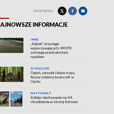
UDOSTĘPNIJ:
AJNOWSZE INFORMACJE
INNE
„Kajtek” przyciąga
wypoczywających. WOPR
ostrzega przed ukrytym
ryzykiem
SPOŁECZNE
Ogień, sznurek i leśne tropy.
Rusza rodzinny bushcraft w
Opolu
NA SYGNALE
Kolizja i dachowanie na A4.
Utrudnienia w stronę Katowic