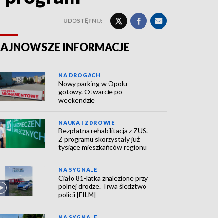
UDOSTĘPNIJ:
AJNOWSZE INFORMACJE
NA DROGACH
Nowy parking w Opolu
gotowy. Otwarcie po
weekendzie
NAUKA I ZDROWIE
Bezpłatna rehabilitacja z ZUS.
Z programu skorzystały już
tysiące mieszkańców regionu
NA SYGNALE
Ciało 81-latka znalezione przy
polnej drodze. Trwa śledztwo
policji [FILM]
NA SYGNALE