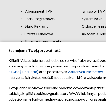
Abonament TVP
Emisja w TVP
Rada Programowa
System NOS
Biuro Reklamy
Ogłoszenie pr
Oferta Handlowa
Akademia Tele
Telegazeta ogłoszenia
Szanujemy Twoją prywatność
Regulamin TVP
Kliknij "Akceptuję i przechodzę do serwisu", aby wyrazić zg
końcowym i ich przechowywanie oraz na przetwarzanie Twoich
z IAB* (1201 firm)
oraz pozostałych
Zaufanych Partnerów T
mierzenia ich skuteczności) i pozostałych, które wskazujemy
Twoje dane osobowe zbierane podczas odwiedzania przez 
takich jak: pliki cookie, sygnalizatory WWW lub innych pod
udostępnianie funkcji mediów społecznościowych oraz anali