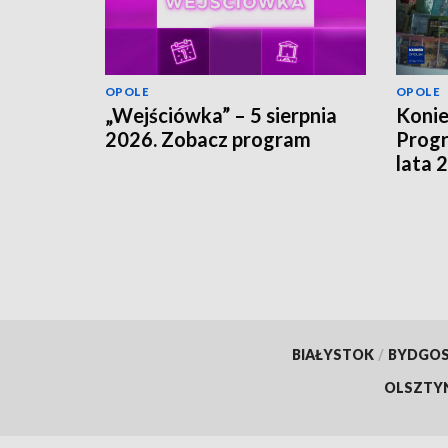
OPOLE
OPOLE
„Wejściówka” – 5 sierpnia
Koni
2026. Zobacz program
Progr
lata 
szuka
finan
BIAŁYSTOK
/
BYDGO
OLSZTY