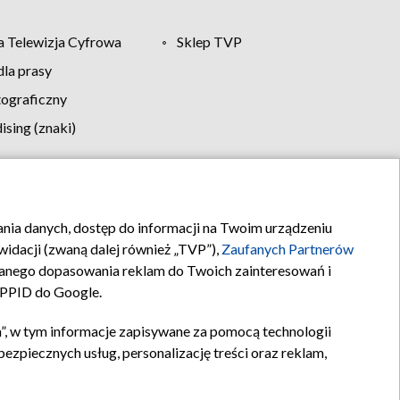
 Telewizja Cyfrowa
Sklep TVP
la prasy
tograficzny
sing (znaki)
klamy
Kontakt
rania danych, dostęp do informacji na Twoim urządzeniu
idacji (zwaną dalej również „TVP”),
Zaufanych Partnerów
anego dopasowania reklam do Twoich zainteresowań i
a PPID do Google.
”, w tym informacje zapisywane za pomocą technologii
zpiecznych usług, personalizację treści oraz reklam,