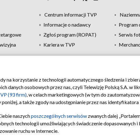
Centrum informacji TVP
Naziemna
Informacje o nadawcy
Program d
zetargowe
Zgłoś program (ROPAT)
Serwis fo
wizyjna
Kariera w TVP
Merchandi
Polityka prywatności
Moje zgody
Pomoc
Biuro re
ody na korzystanie z technologii automatycznego śledzenia i zbie
 danych osobowych przez nas, czyli Telewizję Polską S.A. w likw
VP (93 firm)
, w celach marketingowych (w tym do zautomatyzow
 poniżej, a także zgody na udostępnianie przez nas identyfikator
Ciebie naszych
poszczególnych serwisów
zwanych dalej „Portalem
obnych technologii umożliwiających świadczenie dopasowanych i be
zowanie ruchu w Internecie.