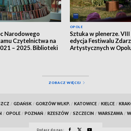
OPOLE
ec Narodowego
Sztuka w plenerze. VIII
amu Czytelnictwa na
edycja Festiwalu Zdar
2021 – 2025. Biblioteki
Artystycznych w Opol
ją innych źródeł
sowania
ZOBACZ WIĘCEJ
SZCZ
/
GDAŃSK
/
GORZÓW WLKP.
/
KATOWICE
/
KIELCE
/
KRA
N
/
OPOLE
/
POZNAŃ
/
RZESZÓW
/
SZCZECIN
/
WARSZAWA
/
W
Dołącz do nas: