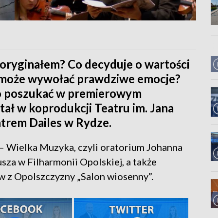
a oryginałem? Co decyduje o wartości
z może wywołać prawdziwe emocje?
to poszukać w premierowym
tał w koprodukcji Teatru im. Jana
trem Dailes w Rydze.
 – Wielka Muzyka, czyli oratorium Johanna
sza w Filharmonii Opolskiej, a także
w z Opolszczyzny „Salon wiosenny”.