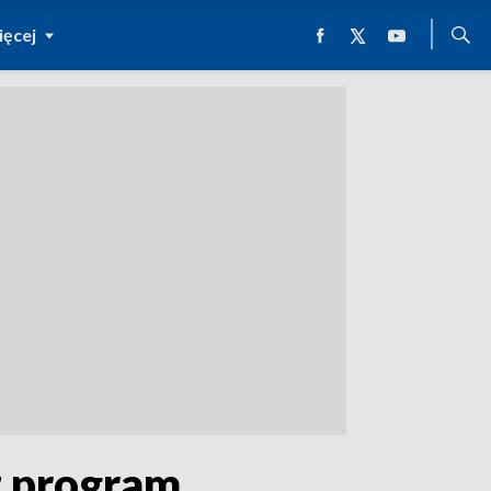
ęcej
z program