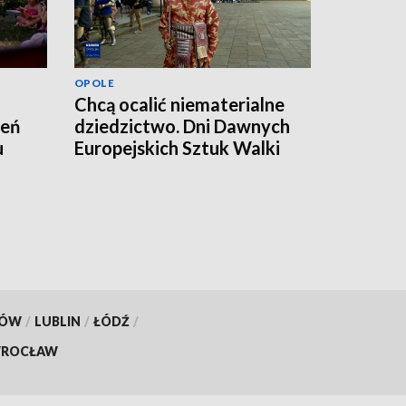
OPOLE
Chcą ocalić niematerialne
zeń
dziedzictwo. Dni Dawnych
u
Europejskich Sztuk Walki
KÓW
/
LUBLIN
/
ŁÓDŹ
/
ROCŁAW