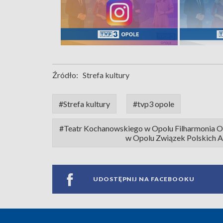
Źródło:
Strefa kultury
#Strefa kultury
#tvp3 opole
#Teatr Kochanowskiego w Opolu Filharmonia Opo
w Opolu Związek Polskich 
UDOSTĘPNIJ NA FACEBOOKU