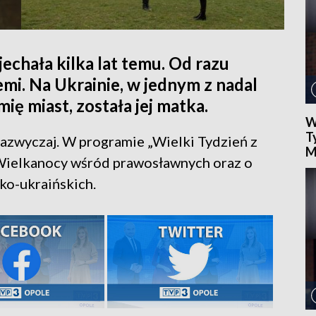
chała kilka lat temu. Od razu
ziemi. Na Ukrainie, w jednym z nadal
ę miast, została jej matka.
W
T
zazwyczaj. W programie „Wielki Tydzień z
M
ielkanocy wśród prawosławnych oraz o
ko-ukraińskich.