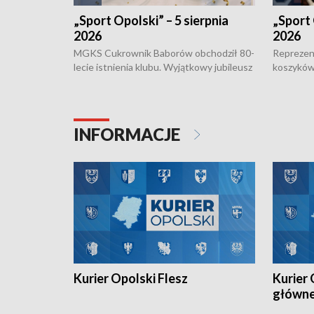
„Sport Opolski” – 5 sierpnia
„Sport 
2026
2026
MGKS Cukrownik Baborów obchodził 80-
Reprezent
lecie istnienia klubu. Wyjątkowy jubileusz
koszyków
odbył się na sportowo. W programie
Kowalczy
również o turnieju eliminacyjnym
składzie 
Otwartych Mistrzostw w siatkówce
w ramach 
plażowej amatorów w Opolu oraz o
odbyła si
INFORMACJE
meczu Kolejarza Opole. Zapraszamy!
Kurier Opolski Flesz
Kurier 
główn