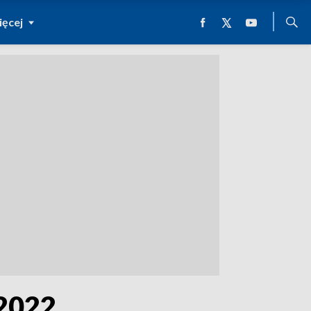
ęcej
 2022