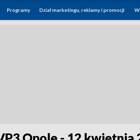
Programy
Dział marketingu, reklamy i promocji
Wi
VP3 Opole - 12 kwietnia