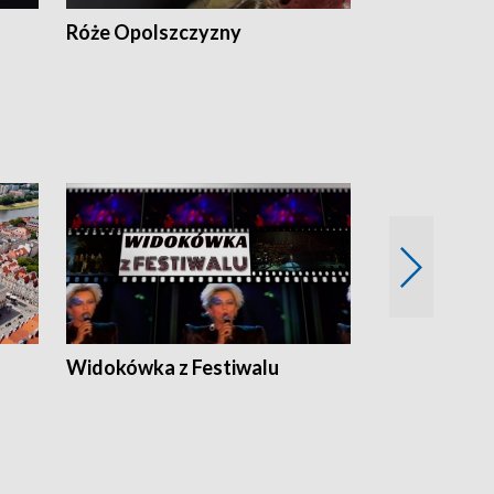
Róże Opolszczyzny
Czas report
Widokówka z Festiwalu
Strefa Kultu