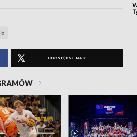
W
T
le
UDOSTĘPNIJ NA X
OGRAMÓW