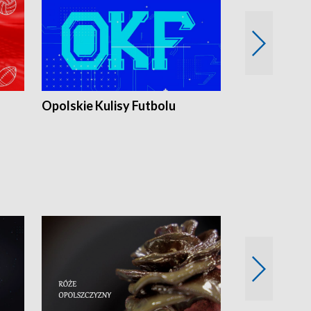
Opolskie Kulisy Futbolu
Złote chwile
sportu