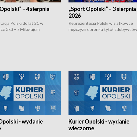
Opolski” – 4 sierpnia
„Sport Opolski” – 3 sierpnia
2026
acja Polski do lat 21 w
Reprezentacja Polski w siatkówce
ce 3x3 – z Mikołajem
mężczyzn obroniła tytuł zdobywców 
kiem z opolskiego AZS-u w
Narodów. W finale pokonali Amery
- wygrała dwa z trzech turniejów
po tie-breaku. W meczu nie zabrakł
Ligi Narodów. Rywalizacja
opolskich wątków.
ę w węgierskim Szolnok.
Opolski - wydanie
Kurier Opolski - wydanie
e
wieczorne