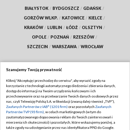
BIAŁYSTOK
/
BYDGOSZCZ
/
GDAŃSK
/
GORZÓW WLKP.
/
KATOWICE
/
KIELCE
/
KRAKÓW
/
LUBLIN
/
ŁÓDŹ
/
OLSZTYN
/
OPOLE
/
POZNAŃ
/
RZESZÓW
/
SZCZECIN
/
WARSZAWA
/
WROCŁAW
Szanujemy Twoją prywatność
Dołącz do nas:
Kliknij "Akceptuję i przechodzę do serwisu", aby wyrazić zgody na
korzystanie z technologii automatycznego śledzenia i zbierania danych,
TVP
dostęp do informacji na Twoim urządzeniu końcowym i ich
Abonament TVP
przechowywanie oraz na przetwarzanie Twoich danych osobowych przez
Regulamin TVP
nas, czyli Telewizję Polską S.A. w likwidacji (zwaną dalej również „TVP”),
Emisja w TVP
Zaufanych Partnerów z IAB* (1201 firm)
oraz pozostałych
Zaufanych
Polityka prywatności
Partnerów TVP (93 firm)
, w celach marketingowych (w tym do
Centrum informacji TVP
Moje zgody
zautomatyzowanego dopasowania reklam do Twoich zainteresowań i
mierzenia ich skuteczności) i pozostałych, które wskazujemy poniżej, a
Naziemna Telewizja Cyfrowa
Pomoc
także zgody na udostępnianie przez nas identyfikatora PPID do Google.