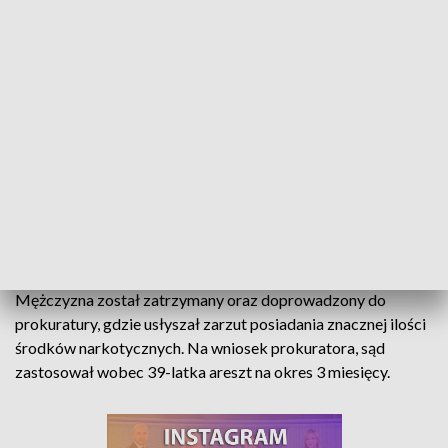
ukrycia. Przeczucia policjantów potwierdziło przeszukanie
samochodu, w którym znaleźli amfetaminę, marihuanę oraz
tabletki ecstasy.
W tym samym dniu kluczborscy kryminalni przeszukali
również miejsce zamieszkania 39-latka, gdzie przy pomocy
policyjnego psa odnaleziono miejsca w których schowane
były narkotyki. Efektem pracy kryminalnych było
zabezpieczenie ponad kilograma amfetaminy, dwóch
kilogramów marihuany oraz tableteki ecstasy.
Czarnorynkową wartość zabezpieczonych narkotyków
oszacowano wstępnie na kwotę ponad 100 000 zł.
Mężczyzna został zatrzymany oraz doprowadzony do
prokuratury, gdzie usłyszał zarzut posiadania znacznej ilości
środków narkotycznych. Na wniosek prokuratora, sąd
zastosował wobec 39-latka areszt na okres 3 miesięcy.