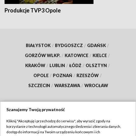
Produkcje TVP3 Opole
BIAŁYSTOK
/
BYDGOSZCZ
/
GDAŃSK
/
GORZÓW WLKP.
/
KATOWICE
/
KIELCE
/
KRAKÓW
/
LUBLIN
/
ŁÓDŹ
/
OLSZTYN
/
OPOLE
/
POZNAŃ
/
RZESZÓW
/
SZCZECIN
/
WARSZAWA
/
WROCŁAW
Szanujemy Twoją prywatność
Dołącz do nas:
Kliknij "Akceptuję i przechodzę do serwisu", aby wyrazić zgody na
korzystanie z technologii automatycznego śledzenia i zbierania danych,
TVP
dostęp do informacji na Twoim urządzeniu końcowym i ich