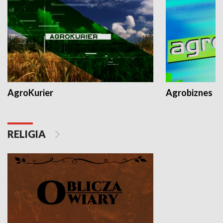
AgroKurier
Agrobiznes
RELIGIA