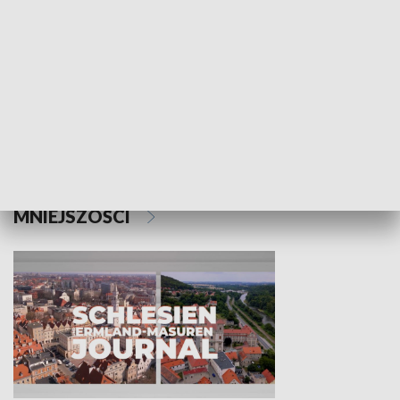
Wejściówka
Zakładka
MNIEJSZOŚCI