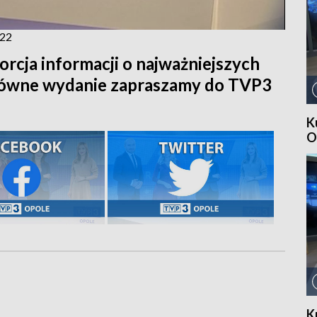
022
orcja informacji o najważniejszych
główne wydanie zapraszamy do TVP3
K
O
K