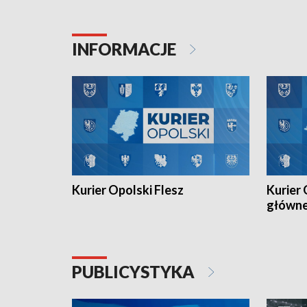
została podwójna Mistrzynią Polski
również o
Juniorów Młodszych w kolarstwie
Otwartyc
torowym.
plażowej
INFORMACJE
meczu Ko
Kurier Opolski Flesz
Kurier 
główn
PUBLICYSTYKA