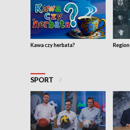
Kawa czy herbata?
Region
SPORT