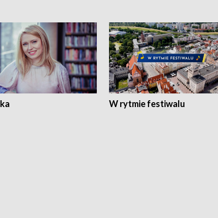
ka
W rytmie festiwalu