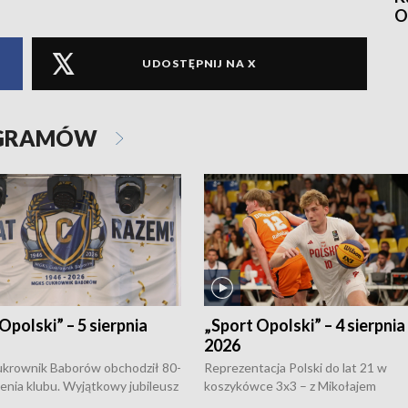
O
UDOSTĘPNIJ NA X
OGRAMÓW
Opolski” – 5 sierpnia
„Sport Opolski” – 4 sierpnia
2026
rownik Baborów obchodził 80-
Reprezentacja Polski do lat 21 w
nienia klubu. Wyjątkowy jubileusz
koszykówce 3x3 – z Mikołajem
 na sportowo. W programie
Kowalczykiem z opolskiego AZS-u 