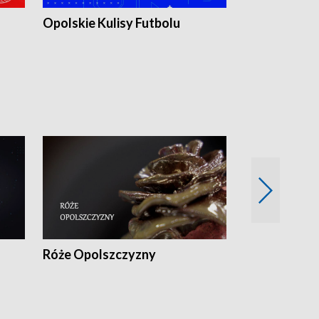
Opolskie Kulisy Futbolu
Złote chwile
sportu
Róże Opolszczyzny
Czas report