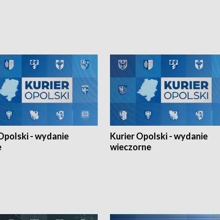
 turnieju eliminacyjnym
składzie - wygrała dwa z trzech tur
h Mistrzostw w siatkówce
w ramach Ligi Narodów. Rywalizacja
 amatorów w Opolu oraz o
odbyła się w węgierskim Szolnok.
lejarza Opole. Zapraszamy!
Opolski - wydanie
Kurier Opolski - wydanie
e
wieczorne