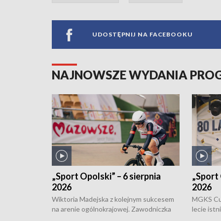
UDOSTĘPNIJ NA FACEBOOKU
NAJNOWSZE WYDANIA PR
„Sport Opolski” – 6 sierpnia
„Sport 
2026
2026
Wiktoria Madejska z kolejnym sukcesem
MGKS Cuk
na arenie ogólnokrajowej. Zawodniczka
lecie ist
Klubu Kolarskiego Ziemia Brzeska
odbył się