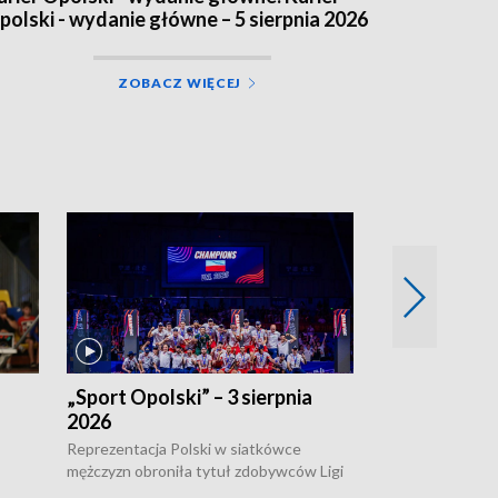
polski - wydanie główne – 5 sierpnia 2026
ZOBACZ WIĘCEJ
„Sport Opolski” – 3 sierpnia
„Sport Opolsk
2026
Reprezentacja P
mężczyzn w półfi
Reprezentacja Polski w siatkówce
meczu ćwierćfin
mężczyzn obroniła tytuł zdobywców Ligi
Biało-Czerwoni p
w
Narodów. W finale pokonali Amerykanów