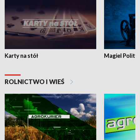
Karty na stół
Magiel Polity
ROLNICTWO I WIEŚ