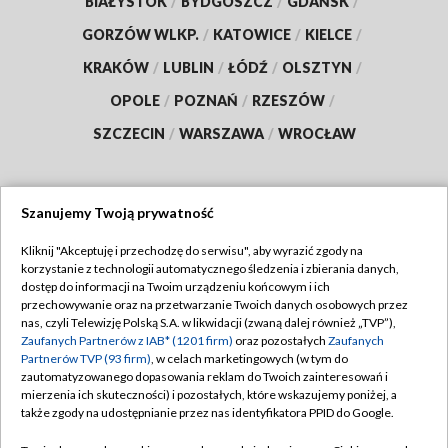
BIAŁYSTOK
/
BYDGOSZCZ
/
GDAŃSK
/
GORZÓW WLKP.
/
KATOWICE
/
KIELCE
/
KRAKÓW
/
LUBLIN
/
ŁÓDŹ
/
OLSZTYN
/
OPOLE
/
POZNAŃ
/
RZESZÓW
/
SZCZECIN
/
WARSZAWA
/
WROCŁAW
Szanujemy Twoją prywatność
Dołącz do nas:
Kliknij "Akceptuję i przechodzę do serwisu", aby wyrazić zgody na
korzystanie z technologii automatycznego śledzenia i zbierania danych,
TVP
dostęp do informacji na Twoim urządzeniu końcowym i ich
Abonament TVP
przechowywanie oraz na przetwarzanie Twoich danych osobowych przez
Regulamin TVP
nas, czyli Telewizję Polską S.A. w likwidacji (zwaną dalej również „TVP”),
Emisja w TVP
Zaufanych Partnerów z IAB* (1201 firm)
oraz pozostałych
Zaufanych
Polityka prywatności
Partnerów TVP (93 firm)
, w celach marketingowych (w tym do
Centrum informacji TVP
Moje zgody
zautomatyzowanego dopasowania reklam do Twoich zainteresowań i
mierzenia ich skuteczności) i pozostałych, które wskazujemy poniżej, a
Naziemna Telewizja Cyfrowa
Pomoc
także zgody na udostępnianie przez nas identyfikatora PPID do Google.
Sklep TVP
Biuro reklamy