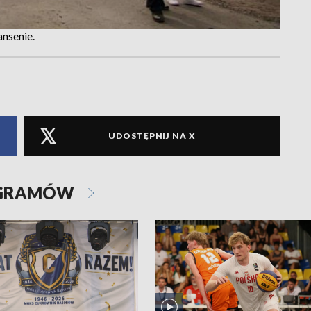
nsenie.
UDOSTĘPNIJ NA X
OGRAMÓW