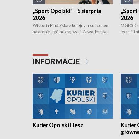
„Sport Opolski” – 6 sierpnia
„Sport 
2026
2026
Wiktoria Madejska z kolejnym sukcesem
MGKS Cuk
na arenie ogólnokrajowej. Zawodniczka
lecie ist
Klubu Kolarskiego Ziemia Brzeska
odbył się
została podwójna Mistrzynią Polski
również o
Juniorów Młodszych w kolarstwie
Otwartyc
torowym.
plażowej
INFORMACJE
meczu Ko
Kurier Opolski Flesz
Kurier 
główn