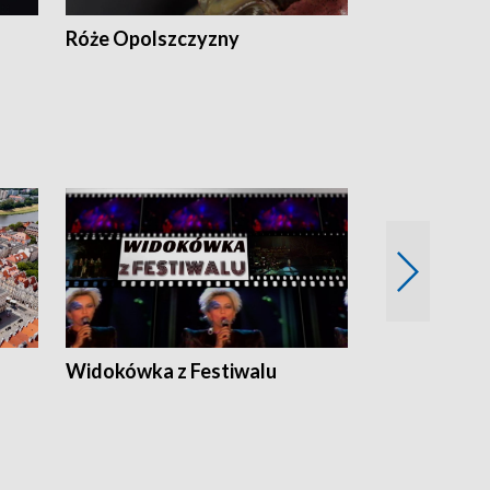
Róże Opolszczyzny
Czas report
Widokówka z Festiwalu
Strefa Kultu