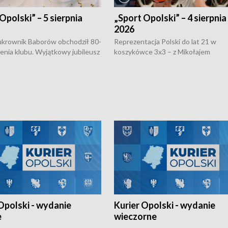
Opolski” – 5 sierpnia
„Sport Opolski” – 4 sierpnia
2026
rownik Baborów obchodził 80-
Reprezentacja Polski do lat 21 w
nienia klubu. Wyjątkowy jubileusz
koszykówce 3x3 – z Mikołajem
 na sportowo. W programie
Kowalczykiem z opolskiego AZS-u 
 turnieju eliminacyjnym
składzie - wygrała dwa z trzech tur
h Mistrzostw w siatkówce
w ramach Ligi Narodów. Rywalizacja
 amatorów w Opolu oraz o
odbyła się w węgierskim Szolnok.
lejarza Opole. Zapraszamy!
Opolski - wydanie
Kurier Opolski - wydanie
e
wieczorne