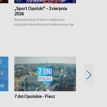
„Sport Opolski” – 3 sierpnia
„Sport Opolsk
2026
Reprezentacja P
mężczyzn w półfi
Reprezentacja Polski w siatkówce
meczu ćwierćfin
mężczyzn obroniła tytuł zdobywców Ligi
Biało-Czerwoni p
w
Narodów. W finale pokonali Amerykanów
Ningbo Ukraińcó
niejów
po tie-breaku. W meczu nie zabrakło
opolskich wątków.
7 dni Opolskie - Flesz
Opolskie o 