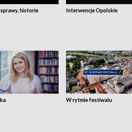
 sprawy, historie
Interwencje Opolskie
ka
W rytmie festiwalu