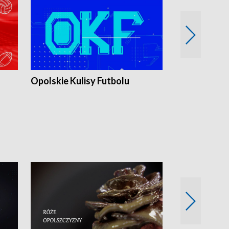
Opolskie Kulisy Futbolu
Złote chwile
sportu