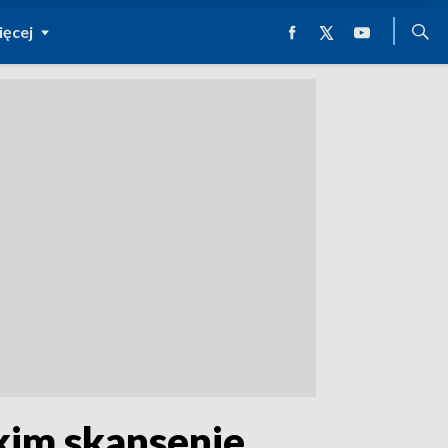
ęcej
im skansenie.